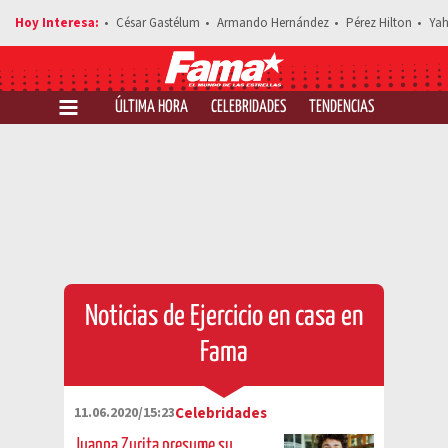
César Gastélum
Armando Hernández
Pérez Hilton
Yah
ÚLTIMA HORA
CELEBRIDADES
TENDENCIAS
SALUD Y 
Noticias de Ejercicio en casa en
Fama
11.06.2020/15:23
Celebridades
Juanpa Zurita presume su