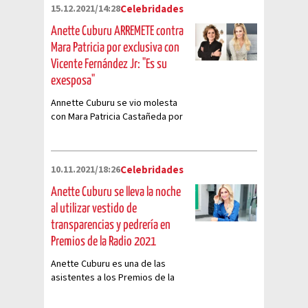
15.12.2021/14:28
Celebridades
Cuburu
Anette Cuburu ARREMETE contra
Mara Patricia por exclusiva con
Vicente Fernández Jr: "Es su
exesposa"
Annette Cuburu se vio molesta
con Mara Patricia Castañeda por
obtener exclusiva en el funeral
de Vicente Fernández; esto fue
lo que dijo
10.11.2021/18:26
Celebridades
Anette Cuburu se lleva la noche
al utilizar vestido de
transparencias y pedrería en
Premios de la Radio 2021
Anette Cuburu es una de las
asistentes a los Premios de la
Radio 2021 y dividió comentarios
con su atuendo