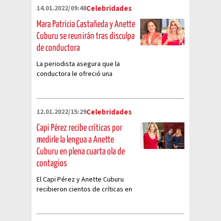
14.01.2022/09:48
Celebridades
Mara Patricia Castañeda y Anette
Cuburu se reunirán tras disculpa
de conductora
La periodista asegura que la
conductora le ofreció una
disculpa y tendrán una charla
para aclarar lo ocurrido
12.01.2022/15:29
Celebridades
Capi Pérez recibe críticas por
medirle la lengua a Anette
Cuburu en plena cuarta ola de
contagios
El Capi Pérez y Anette Cuburu
recibieron cientos de críticas en
redes sociales luego de
publicarse un vídeo donde le
conductor le mide la lengua a