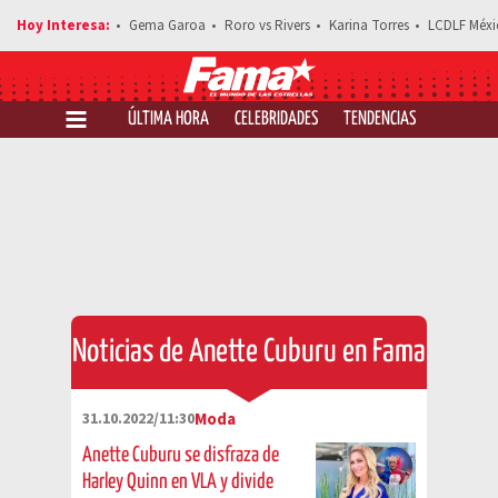
Gema Garoa
Roro vs Rivers
Karina Torres
LCDLF Méxi
ÚLTIMA HORA
CELEBRIDADES
TENDENCIAS
SALUD Y 
Noticias de Anette Cuburu en Fama
31.10.2022/11:30
Moda
Anette Cuburu se disfraza de
Harley Quinn en VLA y divide