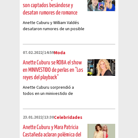
son captados besándose y
desatan rumores de romance
Anette Cuburu y William Valdés
desataron rumores de un posible
romance debido a que captaron
a los famosos muy cariñosos
entre ellos
07.02.2022/14:59
Moda
Anette Cuburu se ROBA el show
en MINIVESTIDO de perlas en "Los
reyes del playback"
Anette Cuburu sorprendió a
todos en un minivestido de
perlas para el estreno de Los
Reyes del Playback en Venga la
Alegría
23.01.2022/13:30
Celebridades
Anette Cuburu y Mara Patricia
Castañeda aclaran polémica del