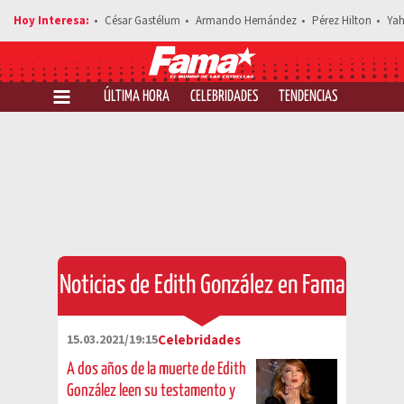
César Gastélum
Armando Hernández
Pérez Hilton
Yah
ÚLTIMA HORA
CELEBRIDADES
TENDENCIAS
SALUD Y 
Noticias de Edith González en Fama
15.03.2021/19:15
Celebridades
A dos años de la muerte de Edith
González leen su testamento y