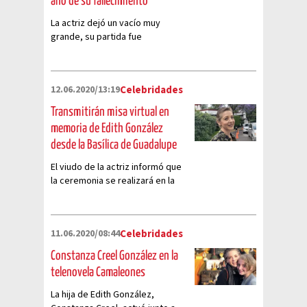
año de su fallecimiento
La actriz dejó un vacío muy
grande, su partida fue
especialmente dura para su hija y
su esposo
12.06.2020/13:19
Celebridades
Transmitirán misa virtual en
memoria de Edith González
desde la Basílica de Guadalupe
El viudo de la actriz informó que
la ceremonia se realizará en la
Basílica de Guadalupe y se podrá
seguir por internet
11.06.2020/08:44
Celebridades
Constanza Creel González en la
telenovela Camaleones
La hija de Edith González,