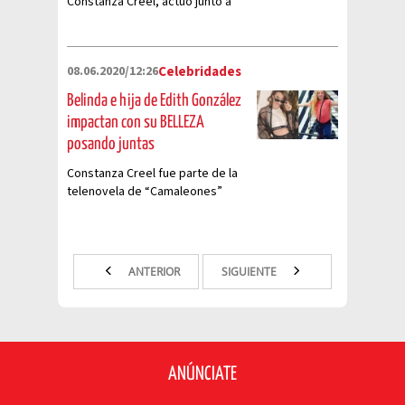
Constanza Creel, actuó junto a
Belinda en la telenovela
“Camaleones”
08.06.2020/12:26
Celebridades
Belinda e hija de Edith González
impactan con su BELLEZA
posando juntas
Constanza Creel fue parte de la
telenovela de “Camaleones”
hace diez años, ¡y actuó con
Belinda!
ANTERIOR
SIGUIENTE
ANÚNCIATE