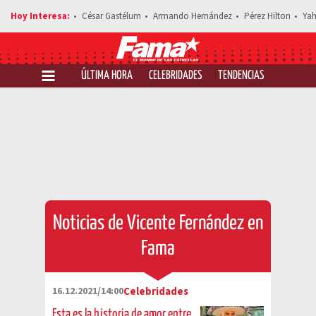
César Gastélum
Armando Hernández
Pérez Hilton
Yah
ÚLTIMA HORA
CELEBRIDADES
TENDENCIAS
SALUD Y 
Noticias de Vicente Fernández en
Fama
16.12.2021/14:00
Celebridades
Esta es la historia de amor entre