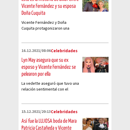
Vicente Fernández y su esposa
Doña Cuquita
Vicente Fernández y Doña
Cuquita protagonizaron una
historia de amor de casi 60 años;
aquí te contamos sobre ella
16.12.2021/08:06
Celebridades
Lyn May asegura que su ex
esposo y Vicente Fernández se
pelearon por ella
La vedette aseguró que tuvo una
relación sentimental con el
cantante y su esposo se enteró
15.12.2021/20:13
Celebridades
Así fue la LUJOSA boda de Mara
Patricia Castañeda y Vicente