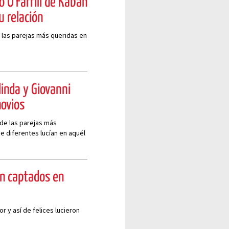
o O’Farrill de Kabah
 relación
e las parejas más queridas en
linda y Giovanni
ovios
 de las parejas más
de diferentes lucían en aquél
on captados en
r y así de felices lucieron