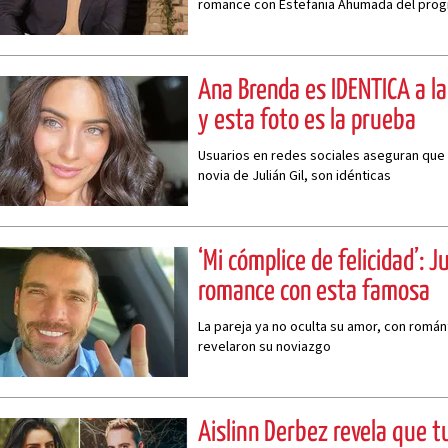
romance con Estefania Ahumada del progr
Ana Brenda es IDÉNTICA a la 
y esta foto es la prueba
Usuarios en redes sociales aseguran que 
novia de Julián Gil, son idénticas
‘Mi cómplice de felicidad’: J
romance con esta famosa
La pareja ya no oculta su amor, con romá
revelaron su noviazgo
Aislinn Derbez revela que 