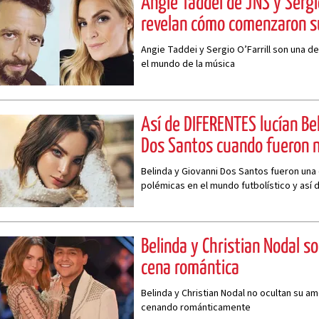
Angie Taddei de JNS y Sergi
revelan cómo comenzaron su
Angie Taddei y Sergio O’Farrill son una d
el mundo de la música
Así de DIFERENTES lucían Be
Dos Santos cuando fueron n
Belinda y Giovanni Dos Santos fueron una
polémicas en el mundo futbolístico y así 
entonces
Belinda y Christian Nodal s
cena romántica
Belinda y Christian Nodal no ocultan su amo
cenando románticamente