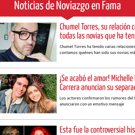
Noticias de Noviazgo en Fama
Chumel Torres, su relación c
todas las novias que ha ten
Chumel Torres ha tenido varias relacione
contamos quiénes han sido sus novias m
¡Se acabó el amor! Michelle
Carrera anuncian su separa
Los actores confirmaron los rumores del fi
anunciaron con un emotivo mensaje
Esta fue la controversial hi