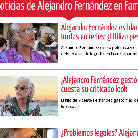
oticias de Alejandro Fernández en Fa
Alejandro Fernández es blan
burlas en redes; ¿Utiliza p
Alejandro Fernández causó polémica y co
debido a una fotografía en la cual aparen
postizas
¡Alejandro Fernández gastó
cuesta su criticado look
El hijo de Vicente Fernández gastó más d
look casual
¿Problemas legales? Alejan