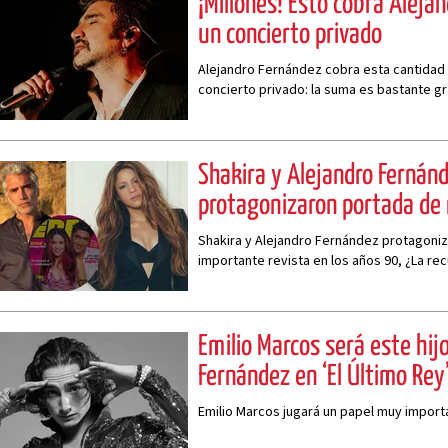
¡Millones! Esto cobra Aleja
un concierto privado
Alejandro Fernández cobra esta cantidad 
concierto privado: la suma es bastante g
Shakira y Alejandro Fernánd
protagonizaron portada de r
Shakira y Alejandro Fernández protagoniz
importante revista en los años 90, ¿La re
Emilio Marcos será este hij
Fernández en ‘El Último Rey
Emilio Marcos jugará un papel muy importa