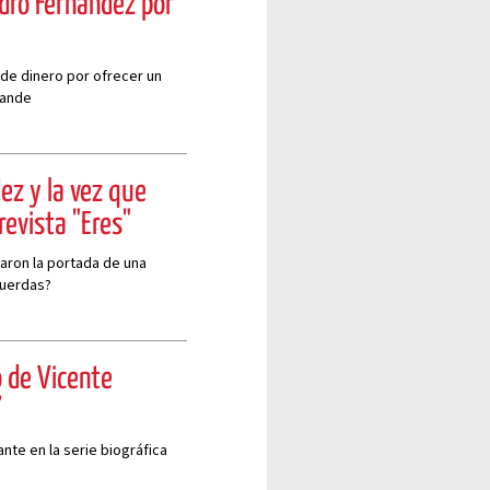
ndro Fernández por
de dinero por ofrecer un
rande
ez y la vez que
evista "Eres"
aron la portada de una
cuerdas?
o de Vicente
’
nte en la serie biográfica