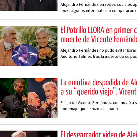
Alejandro Fernández en redes sociales a
look; algunos internautas lo compararon 
El Potrillo LLORA en primer 
muerte de Vicente Fernánd
Alejandro Fernández no pudo evitar llorar
Auditorio Telmex tras la muerte de su pa
La emotiva despedida de Al
a su “querido viejo”, Vicen
El hijo de Vicente Fernández conmovió a 
homenaje que le hizo a su padre
El desgarrador video de Ale