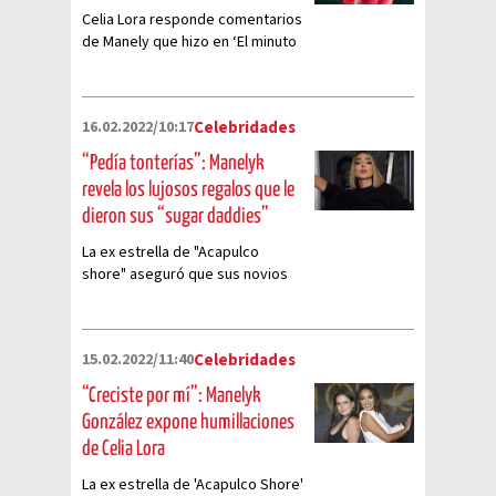
Celia Lora responde comentarios
de Manely que hizo en ‘El minuto
que cambió mi destino’
16.02.2022/10:17
Celebridades
“Pedía tonterías”: Manelyk
revela los lujosos regalos que le
dieron sus “sugar daddies”
La ex estrella de "Acapulco
shore" aseguró que sus novios
no "podían ser pobres"
15.02.2022/11:40
Celebridades
“Creciste por mí”: Manelyk
González expone humillaciones
de Celia Lora
La ex estrella de 'Acapulco Shore'