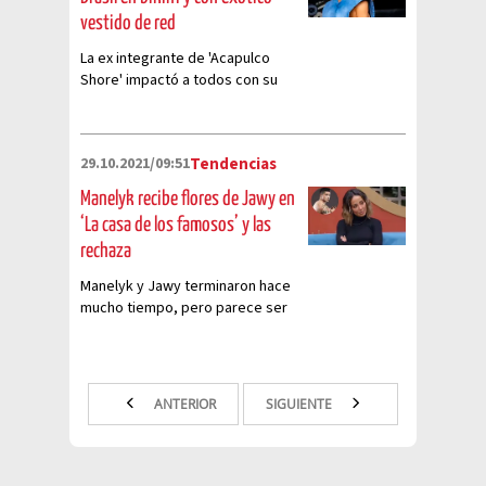
vestido de red
La ex integrante de 'Acapulco
Shore' impactó a todos con su
look durante un viaje
29.10.2021/09:51
Tendencias
Manelyk recibe flores de Jawy en
‘La casa de los famosos’ y las
rechaza
Manelyk y Jawy terminaron hace
mucho tiempo, pero parece ser
que él aún no logra superarla por
completo
ANTERIOR
SIGUIENTE