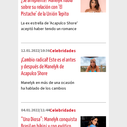
¿Se arrepiente? Manelyk habla
sobre su relación con ‘El
Pistache’ de la Unión Tepito
La ex estrella de 'Acapulco Shore'
aceptó haber tenido un romance
con 'El Pistache'
12.01.2022/10:36
Celebridades
¡Cambio radical! Este es el antes
y después de Manelyk de
Acapulco Shore
Manelyk en más de una ocasión
ha hablado de los cambios
físicos que ha tenido gracias a
las operaciones, aquí te
tenemos en antes y después
04.01.2022/11:44
Celebridades
“Una Diosa”: Manelyk conquista
Brasil en bikini y con exótico