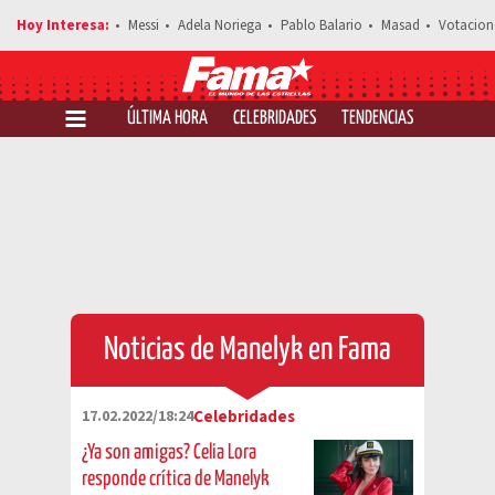
Messi
Adela Noriega
Pablo Balario
Masad
Votacion
ÚLTIMA HORA
CELEBRIDADES
TENDENCIAS
SALUD Y 
Noticias de Manelyk en Fama
17.02.2022/18:24
Celebridades
¿Ya son amigas? Celia Lora
responde crítica de Manelyk