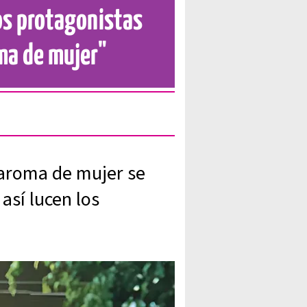
los protagonistas
oma de mujer"
 aroma de mujer se
 así lucen los