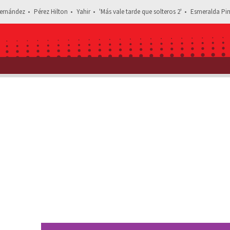
ernández
Pérez Hilton
Yahir
'Más vale tarde que solteros 2'
Esmeralda Pim
Estás leyendo: Así lucen en la actual