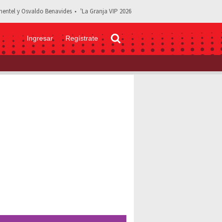
entel y Osvaldo Benavides
'La Granja VIP 2026
Ingresar
Regístrate
idad los protagonistas originales de "Café con aroma de mujer"