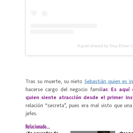
A post shared by Guy Ecker 
Tras su muerte, su nieto
Sebastián quien es i
hacerse cargo del negocio famili
ar. Es aquí
quien siente atracción desde el primer in
relación “secreta”, pues era mal visto que un
jefes.
Relacionado...