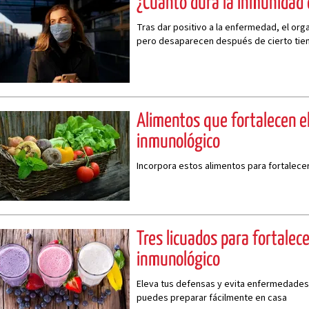
¿Cuánto dura la inmunidad 
Tras dar positivo a la enfermedad, el or
pero desaparecen después de cierto ti
Alimentos que fortalecen e
inmunológico
Incorpora estos alimentos para fortalece
Tres licuados para fortalec
inmunológico
Eleva tus defensas y evita enfermedades
puedes preparar fácilmente en casa