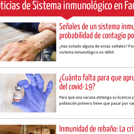
ticias de Sistema inmunológico en F
Señales de un sistema inmu
probabilidad de contagio po
¿Has notado alguna de estas señales? Podr
sistema inmunológico es débil
¿Cuánto falta para que apr
del covid-19?
Para que una vacuna obtenga su licencia y
población primero tiene que pasar por va
Inmunidad de rebaño: La cri