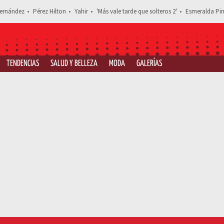
ernández
Pérez Hilton
Yahir
'Más vale tarde que solteros 2'
Esmeralda Pim
TENDENCIAS
SALUD Y BELLEZA
MODA
GALERÍAS