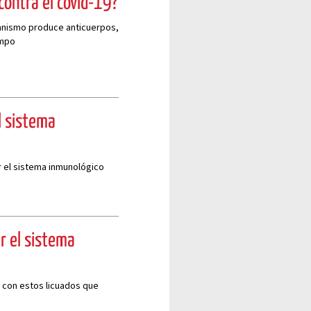
contra el covid-19?
ganismo produce anticuerpos,
empo
l sistema
r el sistema inmunológico
er el sistema
 con estos licuados que