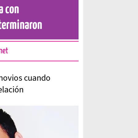
a con
terminaron
rnet
novios cuando
elación