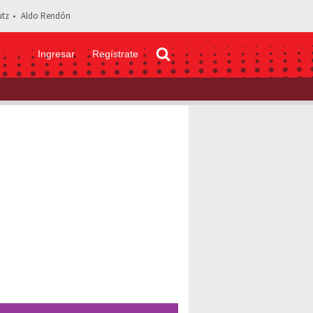
tz
Aldo Rendón
Ingresar
Regístrate
la relación de Yuya con Werevertumorro y por qué terminaron