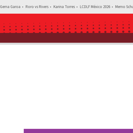
Gema Garoa
Roro vs Rivers
Karina Torres
LCDLF México 2026
Memo Schu
Estás leyendo: Cómo fue 