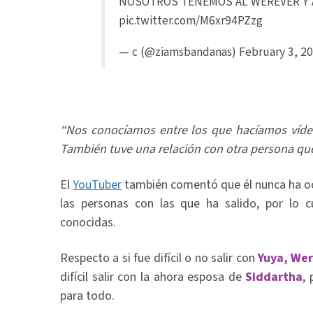
NOSOTROS TENEMOS AL WEREVER Y A
pic.twitter.com/M6xr94PZzg
— c (@ziamsbandanas)
February 3, 2
“Nos conocíamos entre los que hacíamos vídeo
También tuve una relación con otra persona que
El
YouTuber
también comentó que él nunca ha oc
las personas con las que ha salido, por lo c
conocidas.
Respecto a si fue difícil o no salir con
Yuya, Wer
difícil salir con la ahora esposa de
Siddartha
,
para todo.