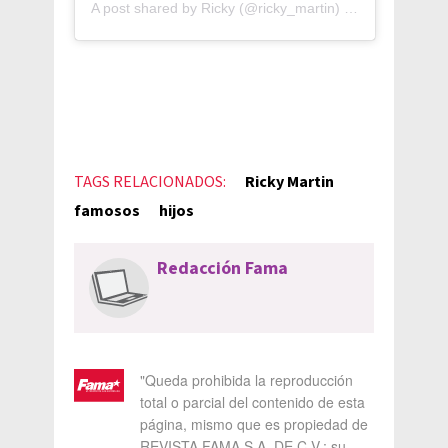
A post shared by
Ricky
(@ricky_martin) on
Apr 7, 2020 
TAGS RELACIONADOS:
Ricky Martin
famosos
hijos
Redacción Fama
"Queda prohibida la reproducción
total o parcial del contenido de esta
página, mismo que es propiedad de
REVISTA FAMA S.A. DE C.V.; su