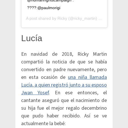
@humanrightscampaign .
????:@paulmorigi
A post shared by
Ricky
(@ricky_martin) on
Sep 29, 201
Lucía
En navidad de 2018, Ricky Martin
compartió la noticia de que se había
convertido en padre nuevamente, pero
en esta ocasión de
una niña llamada
Lucía, a quien registró junto a su esposo
Jwan Yosef
. En ese entonces, el
cantante aseguró que el nacimiento de
su hija fue el mejor regalo decembrino
que pudo haber recibido. Así se ve
actualmente la bebé: