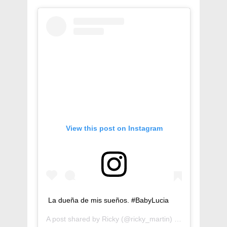
View this post on Instagram
La dueña de mis sueños. #BabyLucia
A post shared by
Ricky
(@ricky_martin) on
Dec 11, 201