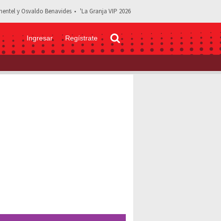
entel y Osvaldo Benavides
'La Granja VIP 2026
Ingresar
Regístrate
de tras ser vista en Roma con Peña Nieto: “Deja de juzgarme”