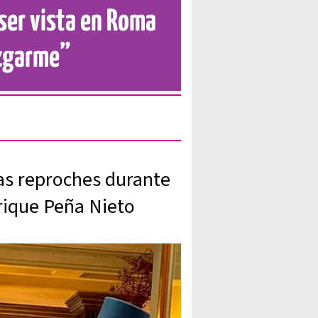
 ser vista en Roma
uzgarme”
ras reproches durante
nrique Peña Nieto