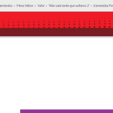
ernández
Pérez Hilton
Yahir
'Más vale tarde que solteros 2'
Esmeralda Pim
Estás leyendo: Tania Ruiz se defien