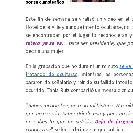
por su cumpleaños
Este fin de semana se viralizó un video en el 
Hotel de la Ville y aunque intentó ocultarse, no
se encontraban por el lugar lo reconocieran 
ratero ya se va
… para ser presidente, qué po
decir a una mujer.
En la grabación que no dura ni un minuto
se ve
tratando de ocultarse
, mientras las persona
pararon de señalarlo y reír de su fallido intent
ocurrido, Tania Ruiz compartió un mensaje en sus
“
Sabes mi nombre, pero no mi historia. Has oíd
que he pasado. Sabes dónde estoy, pero no de 
no sabes lo que he sufrido.
Deja de juzgar
conocerme
”, se lee en la imagen que publicó.