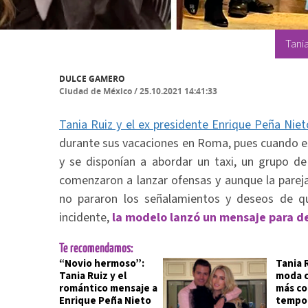
Tania
DULCE GAMERO
Ciudad de México
/
25.10.2021 14:41:33
Tania Ruiz y el ex presidente Enrique Peña Niet
durante sus vacaciones en Roma, pues cuando es
y se disponían a abordar un taxi, un grupo d
comenzaron a lanzar ofensas y aunque la pareja
no pararon los señalamientos y deseos de que
incidente,
la modelo lanzó un mensaje para d
Te recomendamos:
“Novio hermoso”:
Tania 
Tania Ruiz y el
moda c
romántico mensaje a
más co
Enrique Peña Nieto
tempo