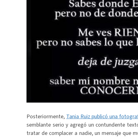
Posteriormente,
Tania Ruiz publicó una fotogra
semblante serio y agregó un contundente texto
tratar de complacer a nadie, un mensaje que m