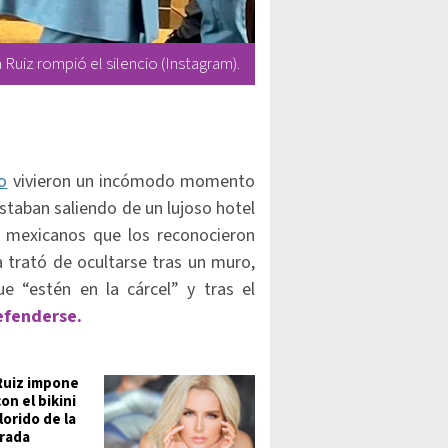
 Ruiz rompió el silencio (Instagram).
o
vivieron un incómodo momento
taban saliendo de un lujoso hotel
e mexicanos que los reconocieron
 trató de ocultarse tras un muro,
 “estén en la cárcel” y tras el
efenderse.
Ruiz impone
on el bikini
lorido de la
rada