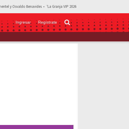
entel y Osvaldo Benavides
'La Granja VIP 2026
Ingresar
Regístrate
Así luce ahora el pequeño 'Maradonio' de la 'Familia P. Luche'