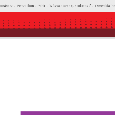
ernández
Pérez Hilton
Yahir
'Más vale tarde que solteros 2'
Esmeralda Pim
Estás leyendo: 