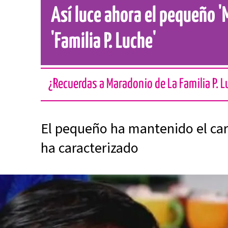
Así luce ahora el pequeño '
'Familia P. Luche'
¿Recuerdas a Maradonio de La Familia P. 
El pequeño ha mantenido el ca
ha caracterizado