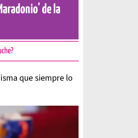
Maradonio' de la
Luche?
risma que siempre lo