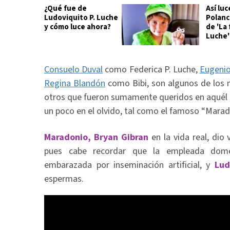
¿Qué fue de
Así luc
Ludoviquito P. Luche
Polanco
y cómo luce ahora?
de 'La 
Luche'
Consuelo Duval
como Federica P. Luche,
Eugenio
Regina Blandón
como Bibi, son algunos de los 
otros que fueron sumamente queridos en aquél
un poco en el olvido, tal como el famoso “Marado
Maradonio, Bryan Gibran
en la vida real, dio 
pues cabe recordar que la empleada dom
embarazada por inseminación artificial, y
Lud
espermas.