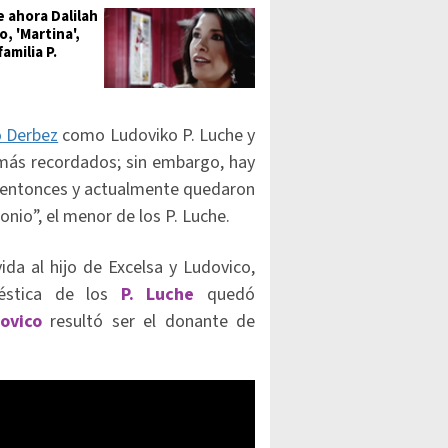
e ahora Dalilah
, 'Martina',
familia P.
 Derbez
como Ludoviko P. Luche y
más recordados; sin embargo, hay
 entonces y actualmente quedaron
nio”, el menor de los P. Luche.
vida al hijo de Excelsa y Ludovico,
éstica de los
P. Luche
quedó
ovico
resultó ser el donante de