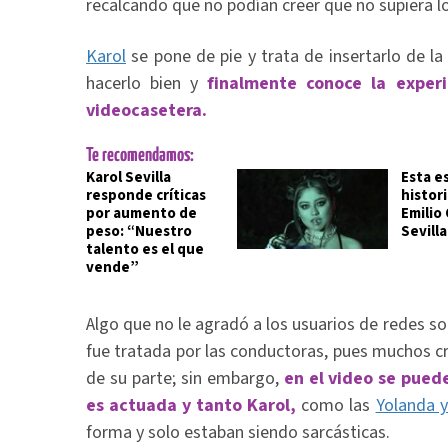
recalcando que no podían creer que no supiera lo
Karol
se pone de pie y trata de insertarlo de l
hacerlo bien y
finalmente conoce la experi
videocasetera.
Te recomendamos:
Karol Sevilla
Esta es
responde críticas
histor
por aumento de
Emilio 
peso: “Nuestro
Sevilla
talento es el que
vende”
Algo que no le agradó a los usuarios de redes so
fue tratada por las conductoras, pues muchos c
de su parte; sin embargo,
en el video se pued
es actuada y tanto Karol,
como las
Yolanda 
forma y solo estaban siendo sarcásticas.