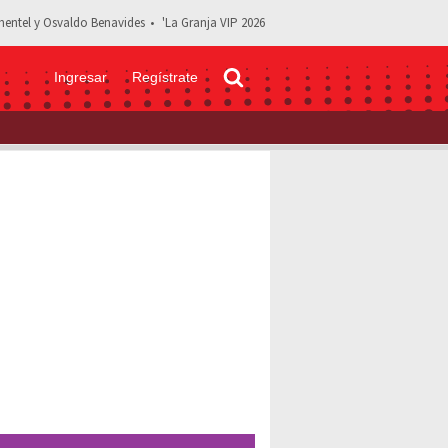
entel y Osvaldo Benavides
'La Granja VIP 2026
Ingresar
Regístrate
ade juzgan a Karol Sevilla por no saber que es un VHS | Video