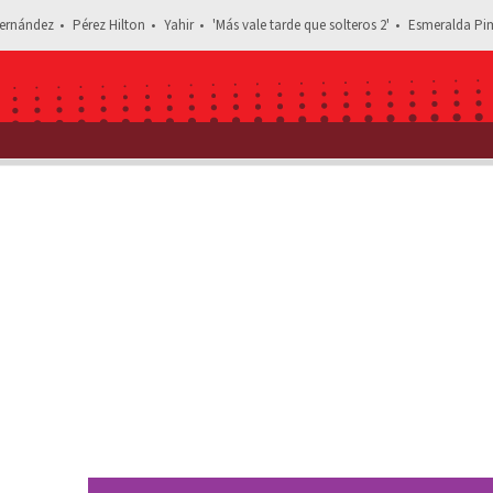
ernández
Pérez Hilton
Yahir
'Más vale tarde que solteros 2'
Esmeralda Pim
Estás leyendo: Montserrat Oliver y Yolanda Andr