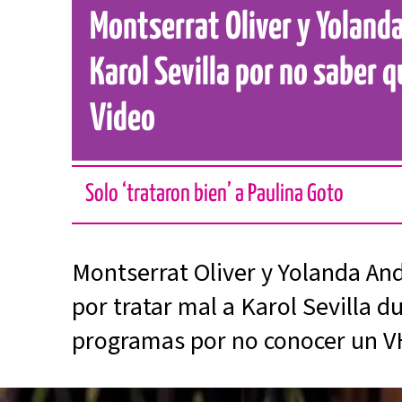
Montserrat Oliver y Yoland
Karol Sevilla por no saber q
Video
Solo ‘trataron bien’ a Paulina Goto
Montserrat Oliver y Yolanda And
por tratar mal a Karol Sevilla d
programas por no conocer un V