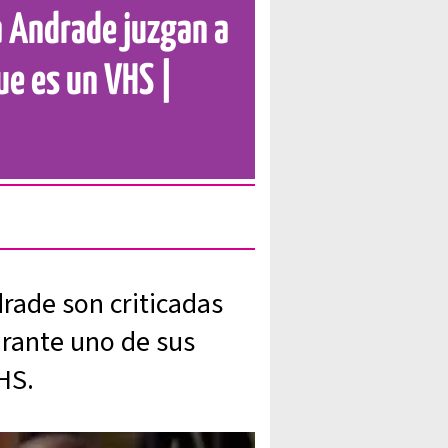
a Andrade juzgan a
ue es un VHS |
rade son criticadas
urante uno de sus
HS.