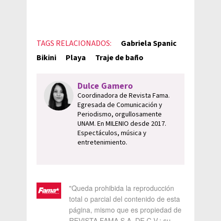
TAGS RELACIONADOS:
Gabriela Spanic
Bikini
Playa
Traje de baño
Dulce Gamero
Coordinadora de Revista Fama.
Egresada de Comunicación y
Periodismo, orgullosamente
UNAM. En MILENIO desde 2017.
Espectáculos, música y
entretenimiento.
"Queda prohibida la reproducción
total o parcial del contenido de esta
página, mismo que es propiedad de
REVISTA FAMA S.A. DE C.V.; su