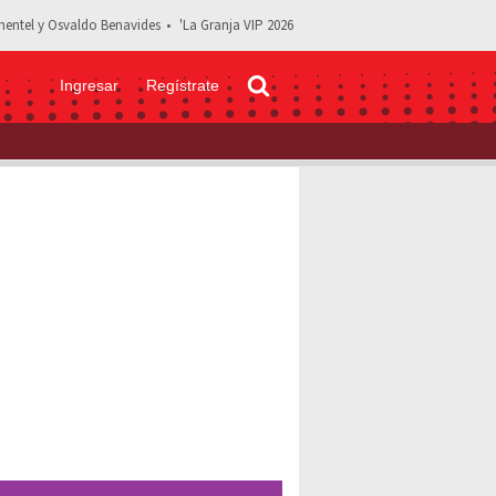
entel y Osvaldo Benavides
'La Granja VIP 2026
Ingresar
Regístrate
 Ellas han sido todas las hermosas parejas del actor mexicano