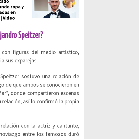
tado
ndo ropa y
adas en
 | Video
ejandro Speitzer?
 con figuras del medio artístico,
ia sus exparejas.
Speitzer sostuvo una relación de
ego de que ambos se conocieron en
oñar", donde compartieron escenas
elación, así lo confirmó la propia
relación con la actriz y cantante,
El noviazgo entre los famosos duró