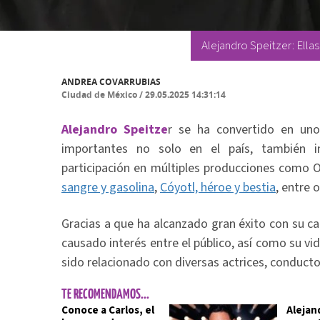
Alejandro Speitzer: Ellas
ANDREA COVARRUBIAS
Ciudad de México
/
29.05.2025 14:31:14
Alejandro Speitze
r se ha convertido en un
importantes no solo en el país, también i
participación en múltiples producciones como 
sangre y gasolina
,
Cóyotl, héroe y bestia
, entre 
Gracias a que ha alcanzado gran éxito con su car
causado interés entre el público, así como su vi
sido relacionado con diversas actrices, conducto
TE RECOMENDAMOS...
Conoce a Carlos, el
Alejan