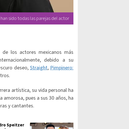
 han sido todas las parejas del actor
o de los actores mexicanos más
nternacionalmente, debido a su
Oscuro deseo,
Straight
,
Pimpinero:
otros.
rera artística, su vida personal ha
da amorosa, pues a sus 30 años, ha
ras y cantantes.
dro Speitzer