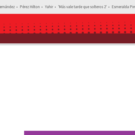
ernández
Pérez Hilton
Yahir
'Más vale tarde que solteros 2'
Esmeralda Pim
Estás leyendo: Alejandro Speitzer: