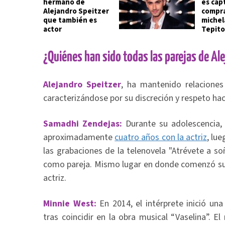
hermano de
es cap
Alejandro Speitzer
compra
que también es
michel
actor
Tepito
¿Quiénes han sido todas las parejas de Al
Alejandro Speitzer
, ha mantenido relaciones
caracterizándose por su discreción y respeto hac
Samadhi Zendejas:
Durante su adolescencia, 
aproximadamente
cuatro años con la actriz
, lu
las grabaciones de la telenovela "Atrévete a s
como pareja. Mismo lugar en donde comenzó su r
actriz.
Minnie West:
En 2014, el intérprete inició una 
tras coincidir en la obra musical “Vaselina”. 