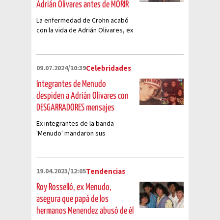
Adrián Olivares antes de MORIR
La enfermedad de Crohn acabó
con la vida de Adrián Olivares, ex
integrante de la banda Menudo
09.07.2024/10:39
Celebridades
Integrantes de Menudo
despiden a Adrián Olivares con
DESGARRADORES mensajes
Ex integrantes de la banda
'Menudo' mandaron sus
condolencias tras enterarse de
la muerte de Adrián Olivares
19.04.2023/12:05
Tendencias
Roy Rosselló, ex Menudo,
asegura que papá de los
hermanos Menendez abusó de él