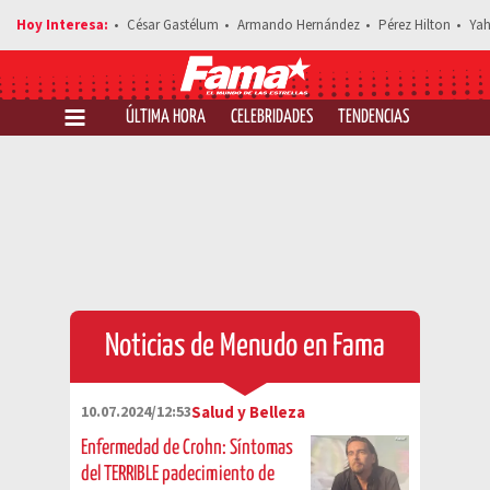
César Gastélum
Armando Hernández
Pérez Hilton
Yah
ÚLTIMA HORA
CELEBRIDADES
TENDENCIAS
SALUD Y 
Noticias de Menudo en Fama
10.07.2024/12:53
Salud y Belleza
Enfermedad de Crohn: Síntomas
del TERRIBLE padecimiento de