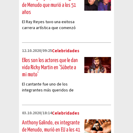
de Menudo que murió a los 51
años
El Ray Reyes tuvo una exitosa
carrera artística que comenzó
con su participación en Menudo
12.10.2020/09:25
Celebridades
Ellos son los actores que le dan
vida Ricky Martin en ‘Súbete a
mi moto’
El cantante fue uno de los
integrantes más queridos de
Menudo y su personaje no podía
faltar en la nueva serie de
Amazon Prime
03.10.2020/18:14
Celebridades
Anthony Galindo, ex integrante
de Menudo, murió en EU a los 41