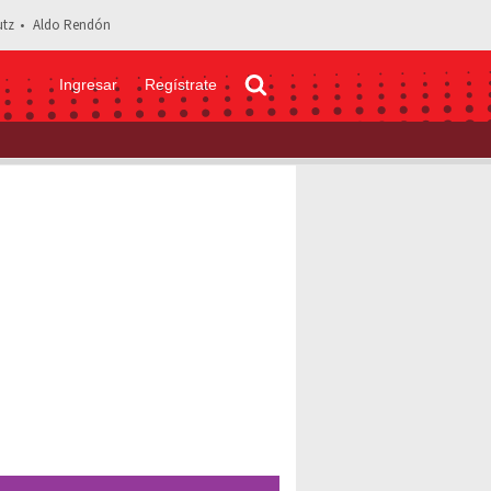
tz
Aldo Rendón
Ingresar
Regístrate
los actores que le dan vida Ricky Martin en ‘Súbete a mi moto’