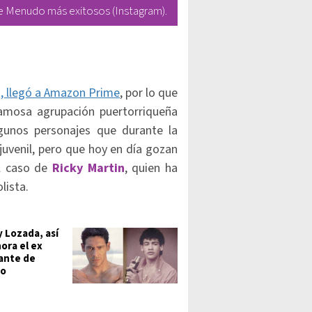
de Menudo más exitosos (Instagram).
o, llegó a Amazon Prime
, por lo que
famosa agrupación puertorriqueña
gunos personajes que durante la
juvenil, pero que hoy en día gozan
el caso de
Ricky Martin
, quien ha
lista.
 Lozada, así
ora el ex
ante de
o