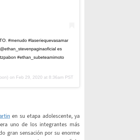
O. #menudo #laseriequevasamar
r @ethan_stevenpaginaoficial es
artzpabon #ethan_subeteamimoto
bon) on
Feb 29, 2020 at 8:36am PST
artin
en su etapa adolescente, ya
era uno de los integrantes más
ado gran sensación por su enorme