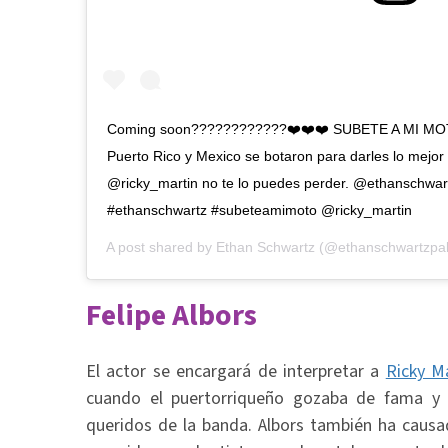
Coming soon????????????❤️❤️❤️ SUBETE A MI MOT
Puerto Rico y Mexico se botaron para darles lo mejo
@ricky_martin no te lo puedes perder. @ethanschw
#ethanschwartz #subeteamimoto @ricky_martin
A post shared by
Ethan Schwartz
(@ethanschwartzpa
Felipe Albors
El actor se encargará de interpretar a
Ricky M
cuando el puertorriqueño gozaba de fama y 
queridos de la banda. Albors también ha caus