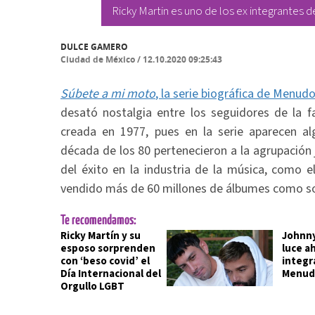
Ricky Martin es uno de los ex integrantes 
DULCE GAMERO
Ciudad de México
/
12.10.2020 09:25:43
Súbete a mi moto
, la serie biográfica de Menud
desató nostalgia entre los seguidores de la 
creada en 1977, pues en la serie aparecen al
década de los 80 pertenecieron a la agrupación 
del éxito en la industria de la música, como 
vendido más de 60 millones de álbumes como so
Te recomendamos:
Ricky Martín y su
Johnny
esposo sorprenden
luce ah
con ‘beso covid’ el
integr
Día Internacional del
Menud
Orgullo LGBT