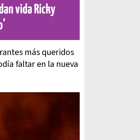
 dan vida Ricky
o’
egrantes más queridos
día faltar en la nueva