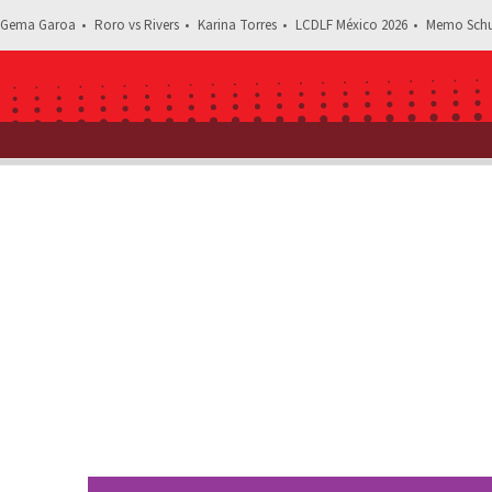
Gema Garoa
Roro vs Rivers
Karina Torres
LCDLF México 2026
Memo Schu
Estás leyendo: Ellos son 