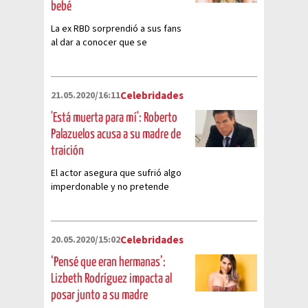
bebé
La ex RBD sorprendió a sus fans
al dar a conocer que se
convertirá en mamá por primera
vez
21.05.2020/16:11
Celebridades
'Está muerta para mí': Roberto
Palazuelos acusa a su madre de
traición
El actor asegura que sufrió algo
imperdonable y no pretende
volver a tener contacto con su
madre
20.05.2020/15:02
Celebridades
‘Pensé que eran hermanas’:
Lizbeth Rodríguez impacta al
posar junto a su madre