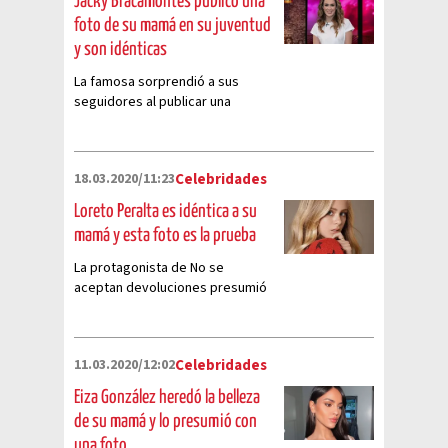
Jacky Bracamontes publicó una
foto de su mamá en su juventud
y son idénticas
La famosa sorprendió a sus
seguidores al publicar una
fotografía familiar en la que
aparece de bebé en los brazos
de su madre
18.03.2020/11:23
Celebridades
Loreto Peralta es idéntica a su
mamá y esta foto es la prueba
La protagonista de No se
aceptan devoluciones presumió
a su mamá en Instagram y
sorprendió por su gran parecido
con ella
11.03.2020/12:02
Celebridades
Eiza González heredó la belleza
de su mamá y lo presumió con
una foto