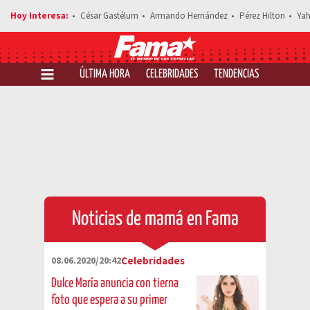
César Gastélum
Armando Hernández
Pérez Hilton
Yah
ÚLTIMA HORA
CELEBRIDADES
TENDENCIAS
SALUD Y 
Noticias de mamá en Fama
08.06.2020/20:42
Celebridades
Dulce María anuncia con tierna
foto que espera a su primer