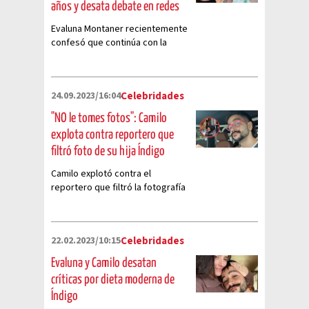
años y desata debate en redes
Evaluna Montaner recientemente
confesó que continúa con la
lactancia materna de Índigo a sus
casi 2 años y género debate en
redes sociales
24.09.2023/16:04
Celebridades
"NO le tomes fotos": Camilo
explota contra reportero que
filtró foto de su hija Índigo
Camilo explotó contra el
reportero que filtró la fotografía
de su hija Índigo en España
22.02.2023/10:15
Celebridades
Evaluna y Camilo desatan
críticas por dieta moderna de
Índigo