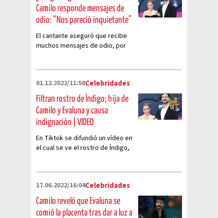
Camilo responde mensajes de
odio: “Nos pareció inquietante”
El cantante aseguró que recibe
muchos mensajes de odio, por
eso quiso aclarar la situación.
01.12.2022/11:58
Celebridades
Filtran rostro de Índigo; hija de
Camilo y Evaluna y causa
indignación | VIDEO
En Tiktok se difundió un vídeo en
el cual se ve el rostro de Índigo,
hija de Evaluna y Camilo y ya
causó indignación entre sus
seguidores
17.06.2022/16:04
Celebridades
Camilo reveló que Evaluna se
comió la placenta tras dar a luz a