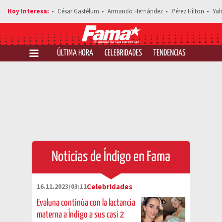
César Gastélum
Armando Hernández
Pérez Hilton
Yah
ÚLTIMA HORA
CELEBRIDADES
TENDENCIAS
SALUD Y 
Noticias de Índigo en Fama
16.11.2023/03:11
Celebridades
Evaluna continúa con la lactancia
materna a Índigo a sus casi 2