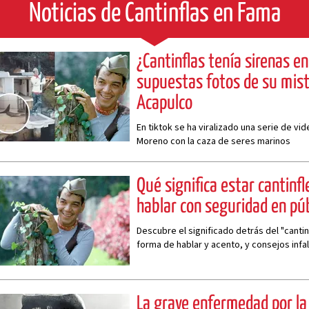
Noticias de Cantinflas en Fama
¿Cantinflas tenía sirenas e
supuestas fotos de su mis
Acapulco
En tiktok se ha viralizado una serie de vi
Moreno con la caza de seres marinos
Qué significa estar cantinf
hablar con seguridad en púb
Descubre el significado detrás del "canti
forma de hablar y acento, y consejos infal
con seguridad y autenticidad
La grave enfermedad por la