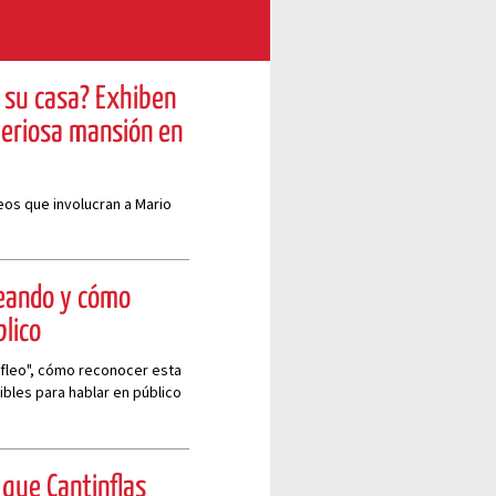
n su casa? Exhiben
teriosa mansión en
deos que involucran a Mario
leando y cómo
lico
nfleo", cómo reconocer esta
ibles para hablar en público
 que Cantinflas