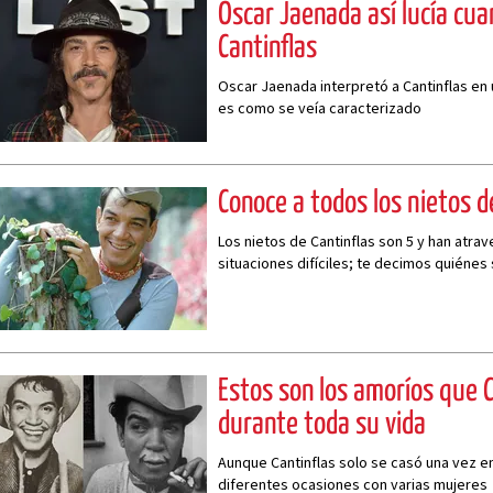
Oscar Jaenada así lucía cua
Cantinflas
Oscar Jaenada interpretó a Cantinflas en u
es como se veía caracterizado
Conoce a todos los nietos d
Los nietos de Cantinflas son 5 y han atra
situaciones difíciles; te decimos quiénes
Estos son los amoríos que C
durante toda su vida
Aunque Cantinflas solo se casó una vez en
diferentes ocasiones con varias mujeres