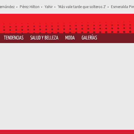
ernández
Pérez Hilton
Yahir
'Más vale tarde que solteros 2'
Esmeralda Pim
TENDENCIAS
SALUD Y BELLEZA
MODA
GALERÍAS