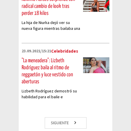
radical cambio de look tras
perder 18 kilos
La hija de Niurka dejó ver su
nueva figura mientras bailaba una
canción de Karol G
23.09.2021/15:21
Celebridades
"La meneadera": Lizbeth
Rodríguez baila al ritmo de
reggaetón y luce vestido con
aberturas
Lizbeth Rodríguez demostró su
habilidad para el baile e
impresionó a todos por su
arriesgado atuendo
SIGUIENTE