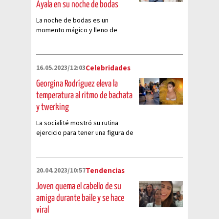
Ayala en su noche de bodas
La noche de bodas es un
momento mágico y lleno de
emociones, y para Cinthia
Aparicio y Alexis Ayala, fue aún
más especial gracias a un baile
16.05.2023/12:03
Celebridades
que cautivó a sus invitados
Georgina Rodríguez eleva la
temperatura al ritmo de bachata
y twerking
La socialité mostró su rutina
ejercicio para tener una figura de
envidia.
20.04.2023/10:57
Tendencias
Joven quema el cabello de su
amiga durante baile y se hace
viral