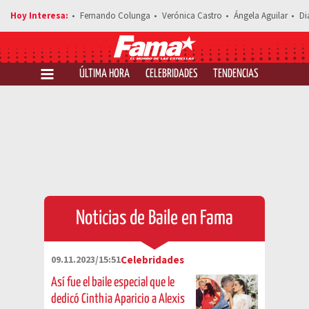
Fernando Colunga
Verónica Castro
Ángela Aguilar
Di
ÚLTIMA HORA
CELEBRIDADES
TENDENCIAS
SALUD Y 
Noticias de Baile en Fama
09.11.2023/15:51
Celebridades
Así fue el baile especial que le
dedicó Cinthia Aparicio a Alexis