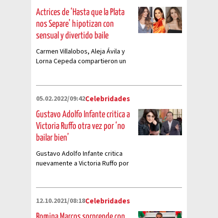
Actrices de ‘Hasta que la Plata
nos Separe’ hipotizan con
sensual y divertido baile
Carmen Villalobos, Aleja Ávila y
Lorna Cepeda compartieron un
divertido video en el que
hipnotizan a todos con su
sensualidad.
05.02.2022/09:42
Celebridades
Gustavo Adolfo Infante critica a
Victoria Ruffo otra vez por ‘no
bailar bien’
Gustavo Adolfo Infante critica
nuevamente a Victoria Ruffo por
‘no saber bailar’
12.10.2021/08:18
Celebridades
Romina Marcos sorprende con