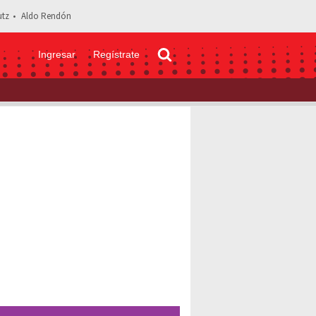
tz
Aldo Rendón
Ingresar
Regístrate
 Alimentos con vitamina D que pueden protegerte del covid-19