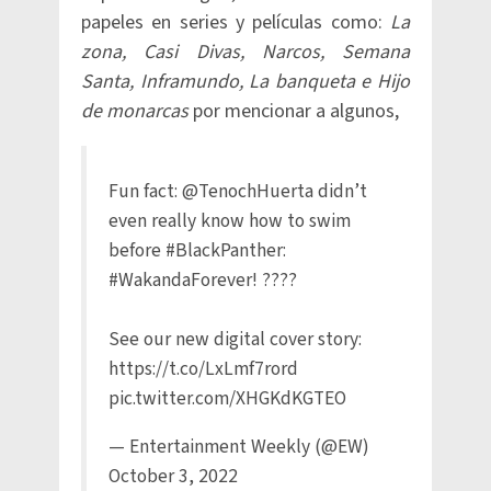
papeles en series y películas como:
La
zona, Casi Divas, Narcos, Semana
Santa, Inframundo, La banqueta e Hijo
de monarcas
por mencionar a algunos,
Fun fact:
@TenochHuerta
didn’t
even really know how to swim
before
#BlackPanther
:
#WakandaForever
! ????
See our new digital cover story:
https://t.co/LxLmf7rord
pic.twitter.com/XHGKdKGTEO
— Entertainment Weekly (@EW)
October 3, 2022