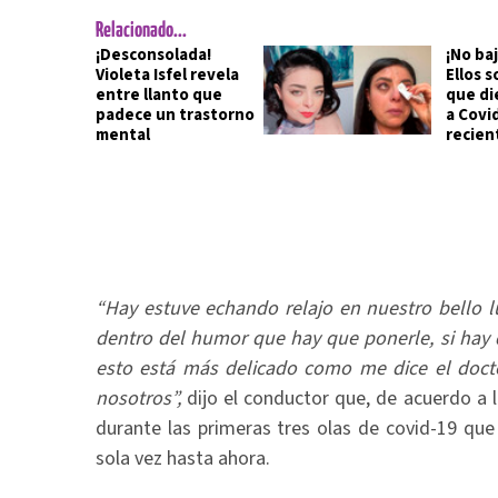
Relacionado...
¡Desconsolada!
¡No baj
Violeta Isfel revela
Ellos 
entre llanto que
que di
padece un trastorno
a Covi
mental
recien
“Hay estuve echando relajo en nuestro bello lu
dentro del humor que hay que ponerle, si hay
esto está más delicado como me dice el docto
nosotros”,
dijo el conductor que, de acuerdo a 
durante las primeras tres olas de covid-19 que
sola vez hasta ahora.