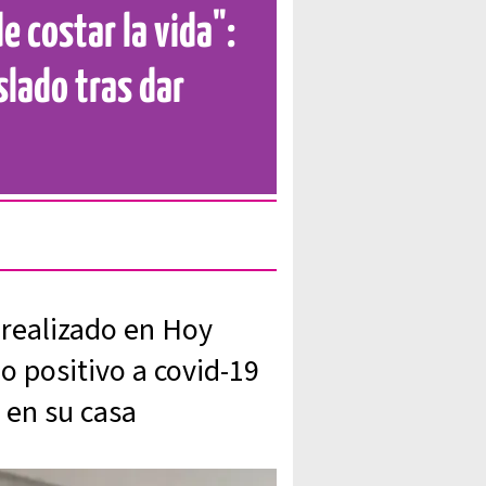
 costar la vida":
slado tras dar
 realizado en Hoy
o positivo a covid-19
 en su casa