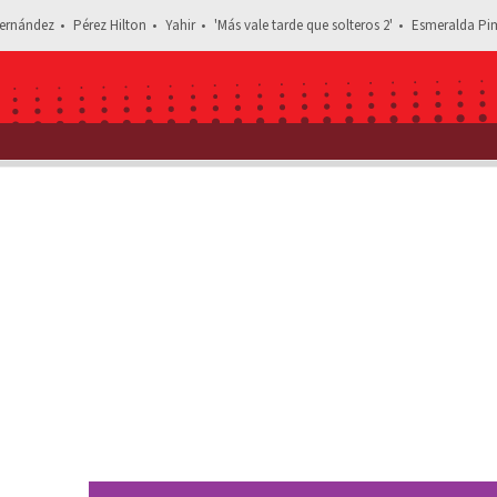
ernández
Pérez Hilton
Yahir
'Más vale tarde que solteros 2'
Esmeralda Pim
Estás leyendo: "No estar vacunado te puede costar la vida":