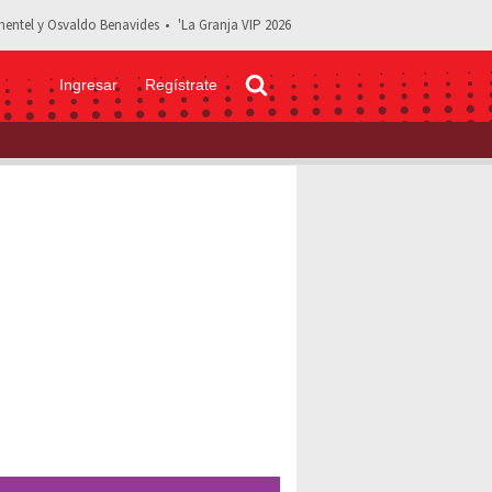
entel y Osvaldo Benavides
'La Granja VIP 2026
Ingresar
Regístrate
 Raúl Araiza se encuentra aislado tras dar positivo a Covid-19