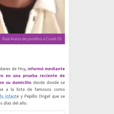
Raúl Araiza dio positivo a Covid-19
lares de Hoy, i
nformó mediante
ivo en una prueba reciente de
 en su domicilio
desde donde se
une a la lista de famosos como
fo Infant
e y Pepillo Origel que se
s días del año.