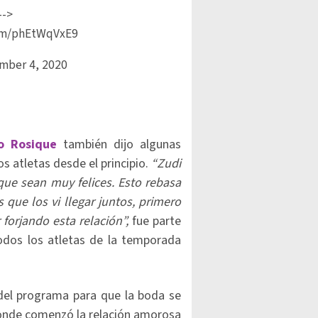
-->
com/phEtWqVxE9
mber 4, 2020
o Rosique
también dijo algunas
os atletas desde el principio.
“Zudi
que sean muy felices. Esto rebasa
que los vi llegar juntos, primero
forjando esta relación”,
fue parte
odos los atletas de la temporada
del programa para que la boda se
donde comenzó la relación amorosa