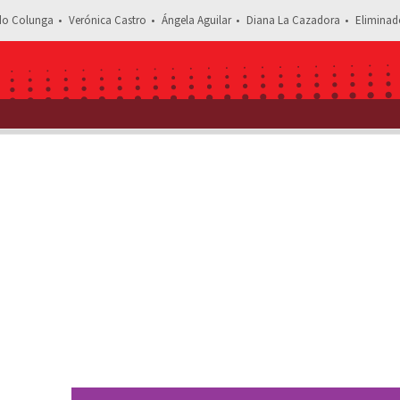
do Colunga
Verónica Castro
Ángela Aguilar
Diana La Cazadora
Eliminad
Estás leyendo: El incontrolable l