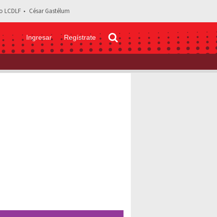
o LCDLF
César Gastélum
Ingresar
Regístrate
lanto de Pato Araujo al pedirle matrimonio a Zudikey en Exatlón