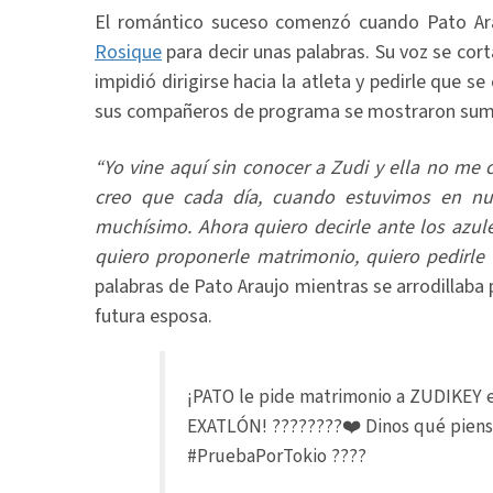
El romántico suceso comenzó cuando Pato Arau
Rosique
para decir unas palabras. Su voz se cort
impidió dirigirse hacia la atleta y pedirle que s
sus compañeros de programa se mostraron sum
“Yo vine aquí sin conocer a Zudi y ella no me 
creo que cada día, cuando estuvimos en nu
muchísimo. Ahora quiero decirle ante los azule
quiero proponerle matrimonio, quiero pedirle
palabras de Pato Araujo mientras se arrodillaba p
futura esposa.
¡PATO le pide matrimonio a ZUDIKEY e
EXATLÓN! ????????❤️ Dinos qué piens
#PruebaPorTokio
????