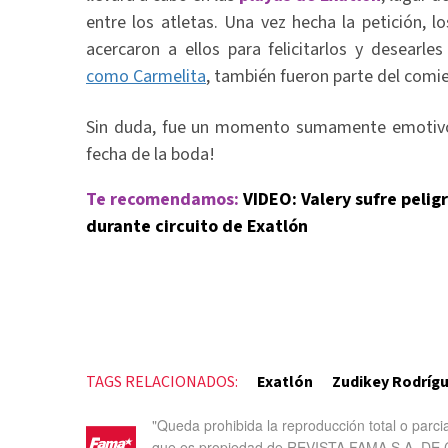
entre los atletas. Una vez hecha la petición,
acercaron a ellos para felicitarlos y desearle
como Carmelita
, también fueron parte del comi
Sin duda, fue un momento sumamente emotivo y 
fecha de la boda!
Te recomendamos:
VIDEO: Valery sufre pelig
durante circuito de Exatlón
TAGS RELACIONADOS:
Exatlón
Zudikey Rodríg
"Queda prohibida la reproducción total o parci
que es propiedad de REVISTA FAMA S.A. DE C.