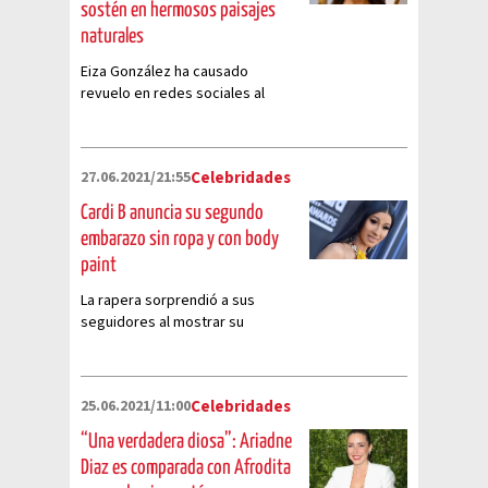
sostén en hermosos paisajes
naturales
Eiza González ha causado
revuelo en redes sociales al
demostrar sus habilidades como
modelo luciendo varios
impresionantes looks
27.06.2021/21:55
Celebridades
Cardi B anuncia su segundo
embarazo sin ropa y con body
paint
La rapera sorprendió a sus
seguidores al mostrar su
avanzado embarazo
25.06.2021/11:00
Celebridades
“Una verdadera diosa”: Ariadne
Diaz es comparada con Afrodita