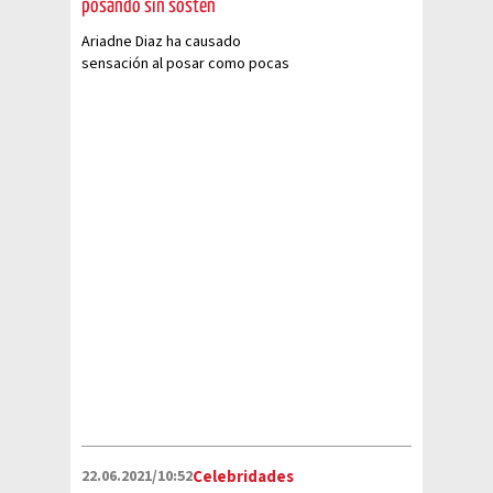
posando sin sostén
Ariadne Diaz ha causado
sensación al posar como pocas
veces con un un sencillo look que
dejaba ver su belleza sin
retoques
22.06.2021/10:52
Celebridades