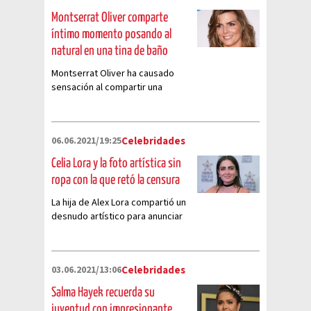
Montserrat Oliver comparte
íntimo momento posando al
natural en una tina de baño
Montserrat Oliver ha causado
sensación al compartir una
fotografía en la que se le puede
ver posando mientras se
relajaba
06.06.2021/19:25
Celebridades
Celia Lora y la foto artística sin
ropa con la que retó la censura
La hija de Alex Lora compartió un
desnudo artístico para anunciar
su nuevo proyecto
03.06.2021/13:06
Celebridades
Salma Hayek recuerda su
juventud con impresionante