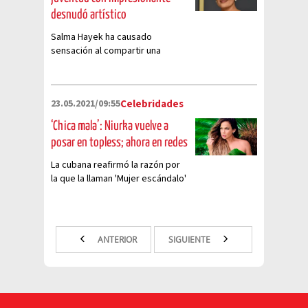
desnudó artístico
Salma Hayek ha causado
sensación al compartir una
fotografía de su juventud en la
que posa sin ropa
23.05.2021/09:55
Celebridades
‘Chica mala’: Niurka vuelve a
posar en topless; ahora en redes
La cubana reafirmó la razón por
la que la llaman 'Mujer escándalo'
y compartió estas polémicas
fotografías
ANTERIOR
SIGUIENTE