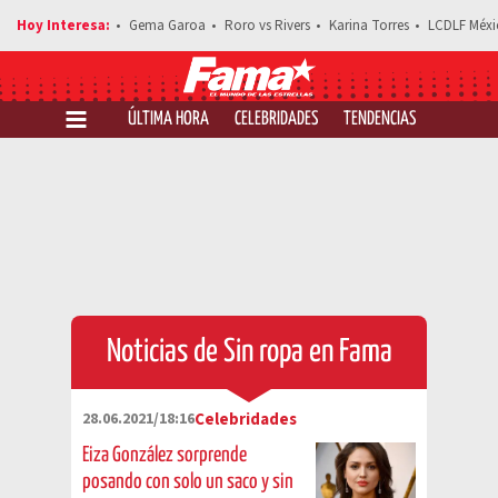
Gema Garoa
Roro vs Rivers
Karina Torres
LCDLF Méxi
ÚLTIMA HORA
CELEBRIDADES
TENDENCIAS
SALUD Y 
Noticias de Sin ropa en Fama
28.06.2021/18:16
Celebridades
Eiza González sorprende
posando con solo un saco y sin