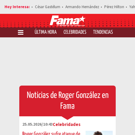
César Gastélum
Armando Hernández
Pérez Hilton
Yah
ÚLTIMA HORA
CELEBRIDADES
TENDENCIAS
SALUD Y 
Noticias de Roger González en
Fama
25.05.2026/10:43
Celebridades
Roger González sufre ataque de