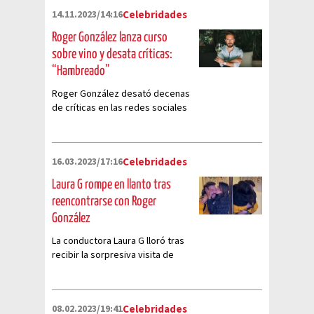
14.11.2023/14:16
Celebridades
Roger González lanza curso
sobre vino y desata críticas:
“Hambreado”
Roger González desató decenas
de críticas en las redes sociales
tras creerse un experto en el
mundo del vino
16.03.2023/17:16
Celebridades
Laura G rompe en llanto tras
reencontrarse con Roger
González
La conductora Laura G lloró tras
recibir la sorpresiva visita de
Roger González a su trabajo
08.02.2023/19:41
Celebridades