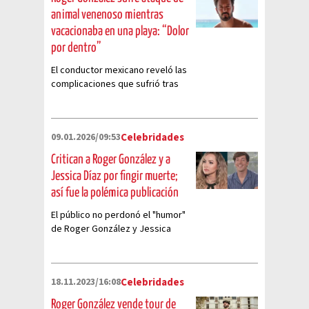
animal venenoso mientras
vacacionaba en una playa: “Dolor
por dentro”
El conductor mexicano reveló las
complicaciones que sufrió tras
ser picado por un animal
venenoso en sus vacaciones.
09.01.2026/09:53
Celebridades
Critican a Roger González y a
Jessica Díaz por fingir muerte;
así fue la polémica publicación
El público no perdonó el "humor"
de Roger González y Jessica
Díaz. Te contamos los detalles
de la pesada broma donde
fingieron una muerte.
18.11.2023/16:08
Celebridades
Roger González vende tour de