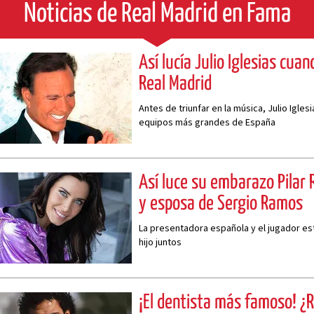
Noticias de Real Madrid en Fama
Así lucía Julio Iglesias cua
Real Madrid
Antes de triunfar en la música, Julio Igles
equipos más grandes de España
Así luce su embarazo Pilar 
y esposa de Sergio Ramos
La presentadora española y el jugador es
hijo juntos
¡El dentista más famoso! ¿