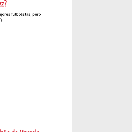
ez?
jores futbolistas, pero
ía