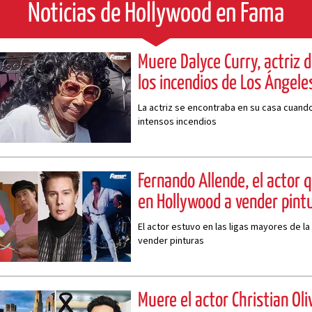
Noticias de Hollywood en Fama
Muere Dalyce Curry, actriz 
los incendios de Los Ángele
La actriz se encontraba en su casa cuando
intensos incendios
Fernando Allende, el actor 
en Hollywood a vender pint
El actor estuvo en las ligas mayores de la
vender pinturas
Muere el actor Christian Oli