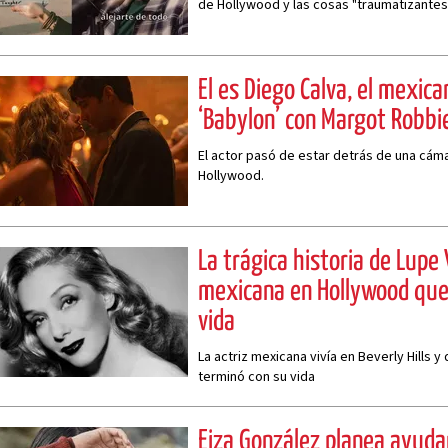
de Hollywood y las cosas "traumatizantes"
Él es Diego Calva, el mexica
‘Babylon’ con Margot Robbi
El actor pasó de estar detrás de una cáma
Hollywood.
La trágica historia de Lupe 
mexicana en Hollywood que
vida
La actriz mexicana vivía en Beverly Hills y
terminó con su vida
Eiza González planea ayuda