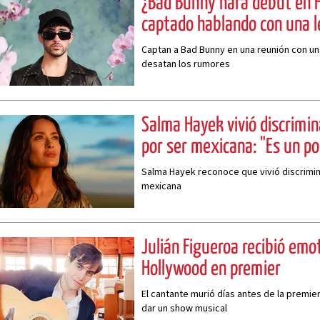
¿Bad Bunny hará debut en 
captado hablando con una l
Captan a Bad Bunny en una reunión con u
desatan los rumores
Salma Hayek vivió discrimi
por ser mexicana: "Es un po
Salma Hayek reconoce que vivió discrimi
mexicana
Julián Figueroa recibió em
Hollywood en premier
El cantante murió días antes de la premier
dar un show musical