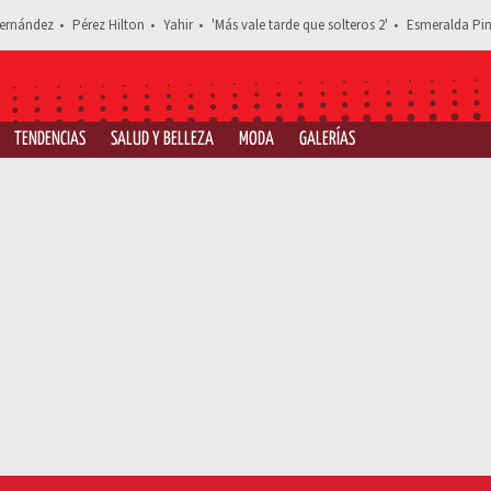
ernández
Pérez Hilton
Yahir
'Más vale tarde que solteros 2'
Esmeralda Pim
TENDENCIAS
SALUD Y BELLEZA
MODA
GALERÍAS