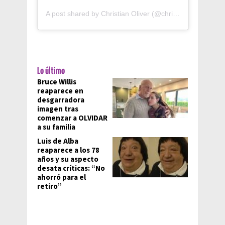
A post shared by Christian Oliver (@christianoliverofficial)
Lo último
Bruce Willis
reaparece en
desgarradora
imagen tras
comenzar a OLVIDAR
a su familia
Luis de Alba
reaparece a los 78
años y su aspecto
desata críticas: “No
ahorró para el
retiro”