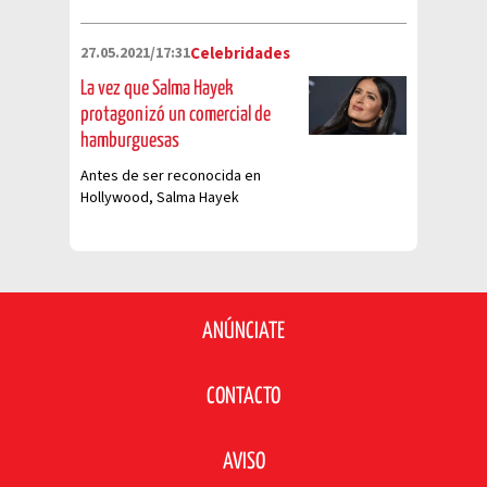
27.05.2021/17:31
Celebridades
La vez que Salma Hayek
protagonizó un comercial de
hamburguesas
Antes de ser reconocida en
Hollywood, Salma Hayek
participó en telenovelas y
comerciales de hamburguesas
ANÚNCIATE
CONTACTO
AVISO