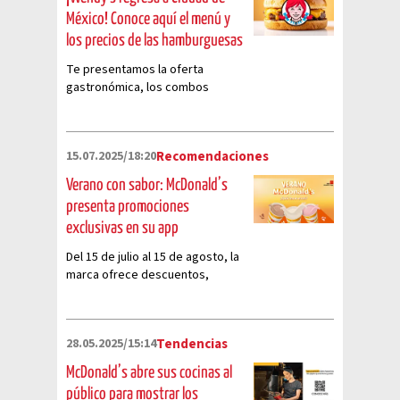
México! Conoce aquí el menú y
los precios de las hamburguesas
Te presentamos la oferta
gastronómica, los combos
estelares y los costos del
esperado retorno de la famosa
cadena estadounidense de
15.07.2025/18:20
Recomendaciones
comida rápida.
Verano con sabor: McDonald’s
presenta promociones
exclusivas en su app
Del 15 de julio al 15 de agosto, la
marca ofrece descuentos,
regalos y productos especiales
28.05.2025/15:14
Tendencias
McDonald’s abre sus cocinas al
público para mostrar los