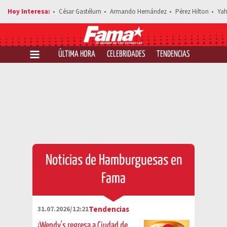
César Gastélum
Armando Hernández
Pérez Hilton
Yah
ÚLTIMA HORA
CELEBRIDADES
TENDENCIAS
SALUD Y 
Noticias de Hamburguesas en
Fama
31.07.2026/12:21
Tendencias
¡Wendy's regresa a Ciudad de