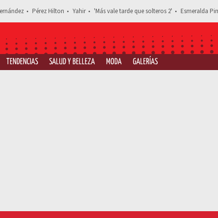
ernández
Pérez Hilton
Yahir
'Más vale tarde que solteros 2'
Esmeralda Pim
TENDENCIAS
SALUD Y BELLEZA
MODA
GALERÍAS