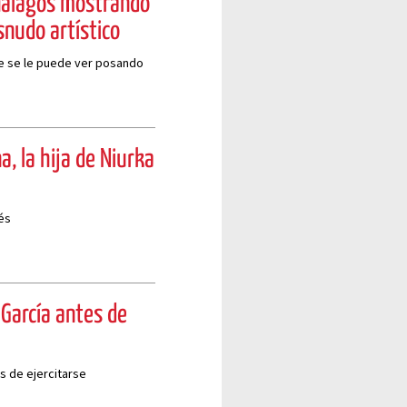
 halagos mostrando
nudo artístico
ue se le puede ver posando
a, la hija de Niurka
és
 García antes de
es de ejercitarse