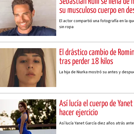
Sebastián Rulli se llena de
su musculoso cuerpo en des
El actor compartió una fotografía en la q
sin ropa
El drástico cambio de Romin
tras perder 18 kilos
La hija de Niurka mostró su antes y despu
Así lucía el cuerpo de Yanet
hacer ejercicio
Así lucía Yanet García diez años atrás ant