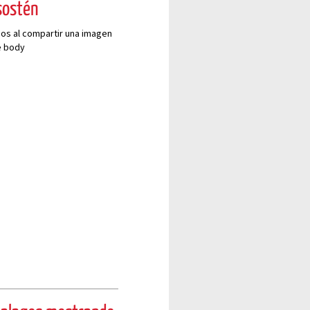
sostén
dos al compartir una imagen
e body