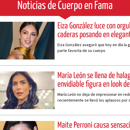
Noticias de Cuerpo en Fama
Eiza González luce con orgul
caderas posando en elegant
Eiza González aseguró que hoy en día la g
parte favorita de su cuerpo
María León se llena de halag
envidiable figura en look d
María León no deja de impresionar en rede
recientemente se llevó los aplausos por 
Maite Perroni causa sensac