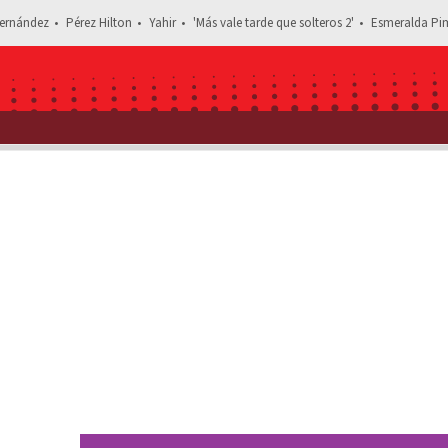
ernández
Pérez Hilton
Yahir
'Más vale tarde que solteros 2'
Esmeralda Pim
Estás leyendo: ¡Eran mejores amigos