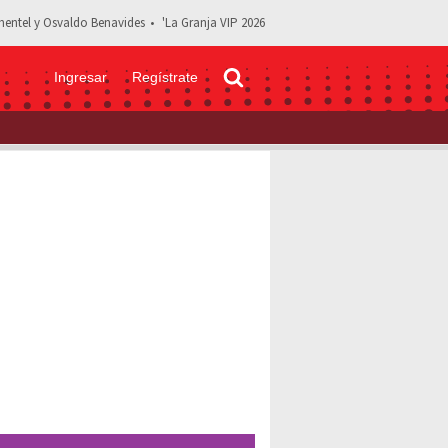
entel y Osvaldo Benavides
'La Granja VIP 2026
Ingresar
Regístrate
! La romántica historia entre Shawn Mendes y Camila Cabello