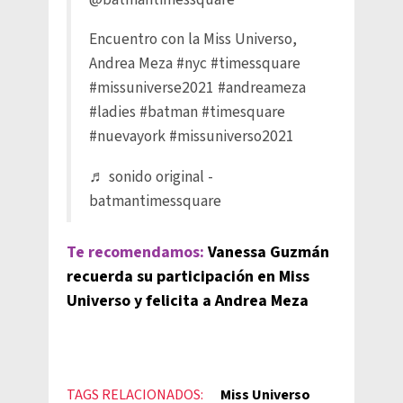
Encuentro con la Miss Universo,
Andrea Meza
#nyc
#timessquare
#missuniverse2021
#andreameza
#ladies
#batman
#timesquare
#nuevayork
#missuniverso2021
♬ sonido original -
batmantimessquare
Te recomendamos:
Vanessa Guzmán
recuerda su participación en Miss
Universo y felicita a Andrea Meza
TAGS RELACIONADOS:
Miss Universo