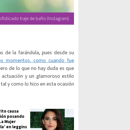
sofisticado traje de baño (Instagram).
as de la farándula, pues desde su
os momentos, como cuando fue
ero de lo que no hay duda es que
a actuación y un glamoroso estilo
tal y como lo hizo en esta ocasión
rito causa
ión posando
La Mujer
la’ en leggins