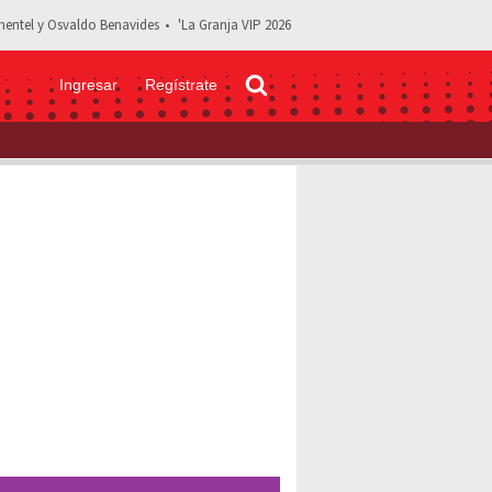
entel y Osvaldo Benavides
'La Granja VIP 2026
Ingresar
Regístrate
 lleva la moda a otro nivel y luce elegante traje de baño blanco