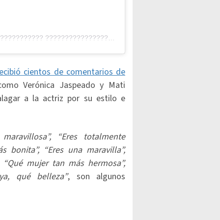
A post shared by ???????????????????? ???????????????????? ???????????????????????????? (@liviabritopes)
recibió cientos de comentarios de
 como Verónica Jaspeado y Mati
gar a la actriz por su estilo e
 maravillosa”, “Eres totalmente
 bonita”, “Eres una maravilla”,
”, “Qué mujer tan más hermosa”,
ya, qué belleza”
, son algunos