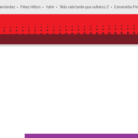
ernández
Pérez Hilton
Yahir
'Más vale tarde que solteros 2'
Esmeralda Pim
Estás leyendo: Livia Brito