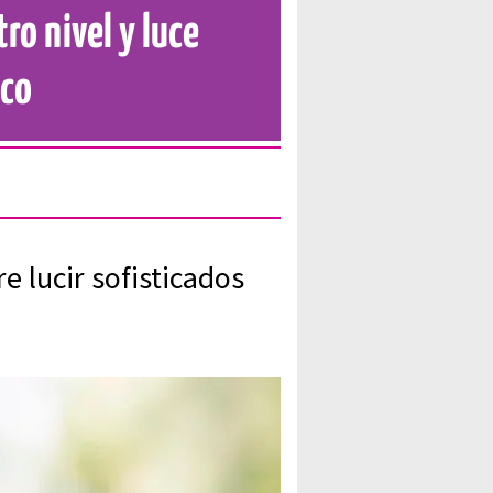
tro nivel y luce
nco
e lucir sofisticados