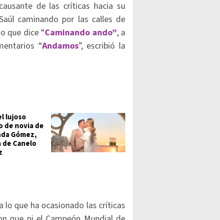
causante de las críticas hacia su
Saúl caminando por las calles de
o que dice “
Caminando ando”
, a
mentarios “
Andamos
”, escribió la
el lujoso
o de novia de
nda Gómez,
 de Canelo
z
 lo que ha ocasionado las críticas
ron que ni el Campeón Mundial de