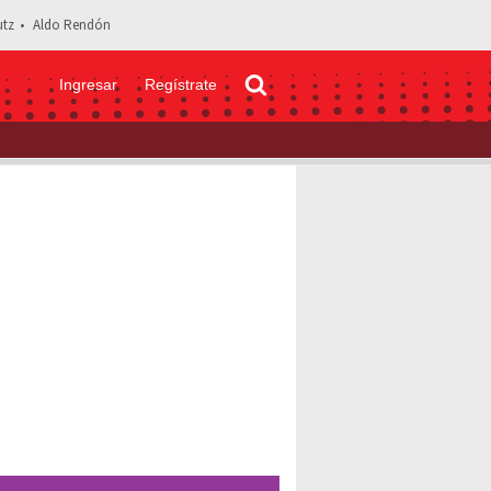
tz
Aldo Rendón
Ingresar
Regístrate
da Gómez es criticada por escena de celos con Canelo Álvarez