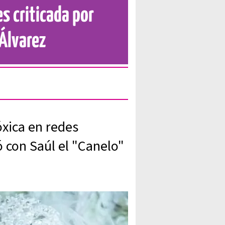
s criticada por
 Álvarez
xica en redes
ó con Saúl el "Canelo"