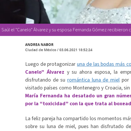
Saúl el "Canelo" Álvarez y su esposa Fernanda Gómez recibieron cr
ANDREA NABOR
Ciudad de México
/
03.06.2021 18:52:24
Luego de protagonizar
una de las bodas más co
Canelo” Álvarez
y su ahora esposa, la emp
disfrutando de su
romántica luna de miel
por 
visitado países como Montenegro y Croacia, si
María Fernanda ha desatado un gran número
por la “toxicidad” con la que trata al boxead
La feliz pareja ha compartido los momentos más
sobre su luna de miel, pues han disfrutado de