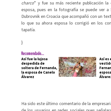
charco
” y fue su más reciente publicación la 
esposa, pues en la fotografía se puede ver a 
Dubrovnik en Croacia que acompañó con un text
lo que su ahora esposa lo corrigió en los co
tapatía.
}
Recomendado...
Así fue la lujosa
Así es 
despedida de
vestid
soltera de Fernanda,
Ferna
la esposa de Canelo
esposa
Álvarez
Álvare
Ha sido este último comentario de la empresaria
de los usuarios en redes sociales pues señala