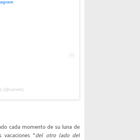
tagram
ez (@canelo)
cado cada momento de su luna de
 vacaciones “
del otro lado del