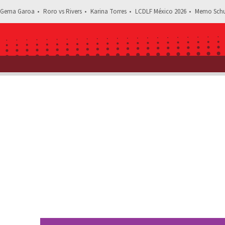
Gema Garoa
Roro vs Rivers
Karina Torres
LCDLF México 2026
Memo Schu
Estás leyendo: “Tóxica”: Fernan