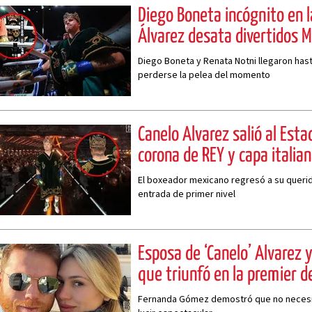
Diego Boneta incógnito en l
Álvarez desata divertidos 
Diego Boneta y Renata Notni llegaron has
perderse la pelea del momento
Canelo Álvarez salió al Esta
corona de REY y capa italia
El boxeador mexicano regresó a su querid
entrada de primer nivel
Esposa de ‘Canelo’ Álvarez y
que triunfó en la premier de 
Fernanda Gómez demostró que no necesit