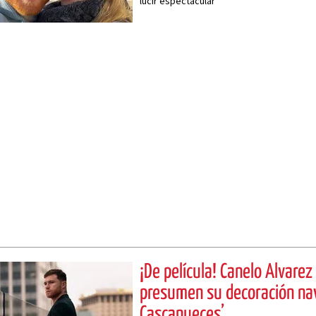
lucir espectacular
¡De película! Canelo Álvarez
presumen su decoración nav
Cascanueces’