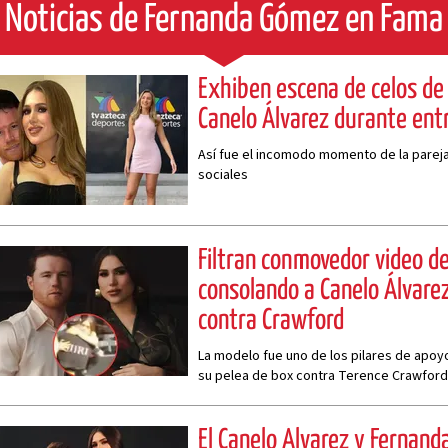
Noticias de Fernanda Gómez en Fama
Exhiben escena de celos de
Canelo Álvarez durante ent
Así fue el incomodo momento de la pareja 
sociales
Filtran conmovedor video 
consolando a Canelo Álvarez
contra Crawford
La modelo fue uno de los pilares de apoyo
su pelea de box contra Terence Crawford
El Canelo Álvarez y Fernand