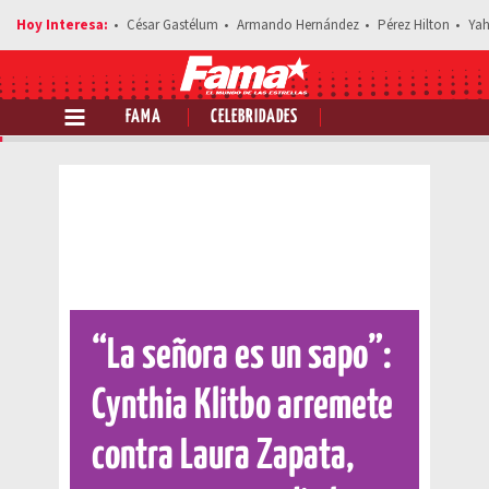
César Gastélum
Armando Hernández
Pérez Hilton
Yah
FAMA
CELEBRIDADES
Comparte esta noticia
“La señora es un sapo”:
Cynthia Klitbo arremete
contra Laura Zapata,