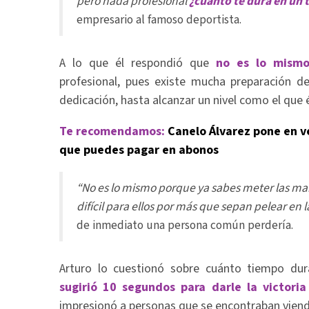
pero nada profesional
¿cuánto te dura en un
empresario al famoso deportista.
A lo que él respondió que
no es lo mismo 
profesional, pues existe mucha preparación 
dedicación, hasta alcanzar un nivel como el que é
Te recomendamos:
Canelo Álvarez pone en v
que puedes pagar en abonos
“No es lo mismo porque ya sabes meter las m
difícil para ellos por más que sepan pelear en la
de inmediato una persona común perdería.
Arturo lo cuestionó sobre cuánto tiempo dura
sugirió 10 segundos para darle la victori
impresionó a personas que se encontraban viendo