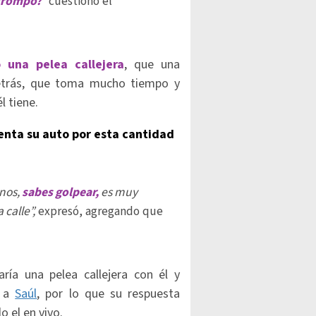
 trompo?
”
cuestionó el
una pelea callejera
, que una
detrás, que toma mucho tiempo y
l tiene.
enta su auto por esta cantidad
anos,
sabes golpear,
es muy
 calle”,
expresó, agregando que
ría una pelea callejera con él y
a
a
Saúl
, por lo que su respuesta
 el en vivo.