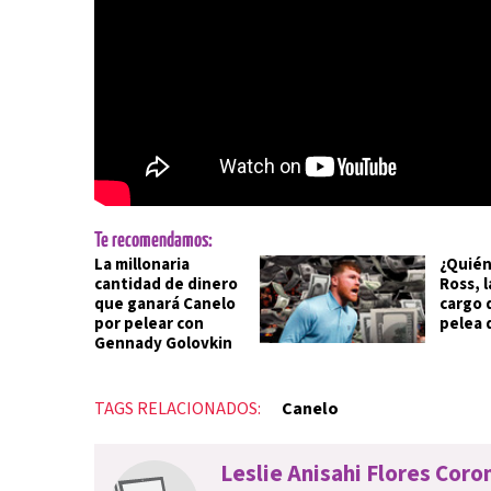
Te recomendamos:
La millonaria
¿Quién
cantidad de dinero
Ross, 
que ganará Canelo
cargo 
por pelear con
pelea 
Gennady Golovkin
TAGS RELACIONADOS:
Canelo
Leslie Anisahi Flores Coro