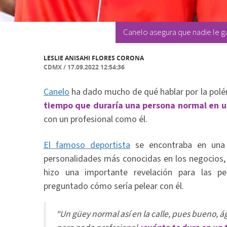
Canelo asegura que nadie le ga
LESLIE ANISAHI FLORES CORONA
CDMX
/
17.09.2022 12:54:36
Canelo
ha dado mucho de qué hablar por la polé
tiempo que duraría una persona normal en un
con un profesional como él.
El famoso deportista
se encontraba en una ‘
personalidades más conocidas en los negocios, 
hizo una importante revelación para las p
preguntado cómo sería pelear con él.
“Un güey normal así en la calle, pues bueno, ág