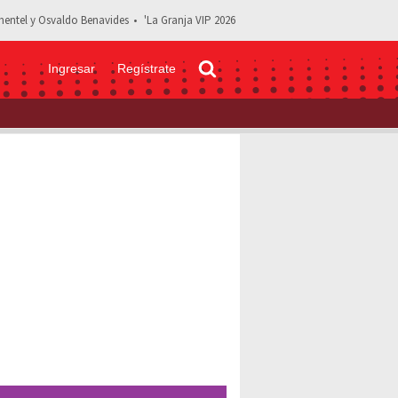
entel y Osvaldo Benavides
'La Granja VIP 2026
Ingresar
Regístrate
 ganaría en una pelea callejera: “Ponle 10 segundos” | VIDEO