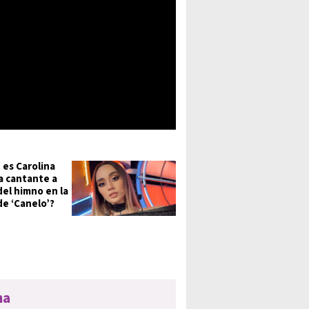
 es Carolina
la cantante a
del himno en la
de ‘Canelo’?
na