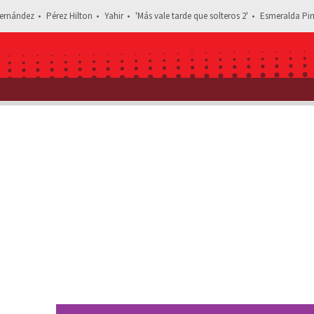
ernández
Pérez Hilton
Yahir
'Más vale tarde que solteros 2'
Esmeralda Pim
Estás leyendo: Canelo asegura que nadie le