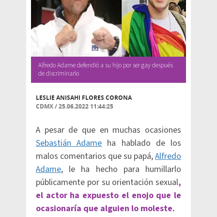
Alfredo Adame defendió a su hijo por ser gay después
de discriminarlo
LESLIE ANISAHI FLORES CORONA
CDMX
/
25.06.2022 11:44:25
A pesar de que en muchas ocasiones
Sebastián Adame
ha hablado de los
malos comentarios que su papá,
Alfredo
Adame
, le ha hecho para humillarlo
públicamente por su orientación sexual
,
el actor ha expuesto el enojo que le
ocasionaría que alguien lo moleste.