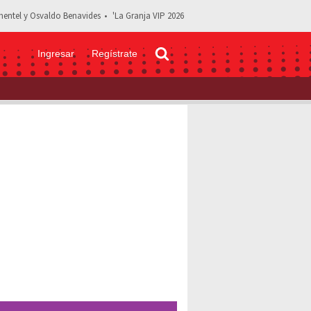
entel y Osvaldo Benavides
'La Granja VIP 2026
Ingresar
Regístrate
eta Tenoch Huerta en Pedro Páramo, nueva película de Netflix