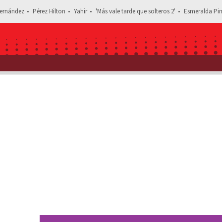
ernández
Pérez Hilton
Yahir
'Más vale tarde que solteros 2'
Esmeralda Pim
Estás leyendo: Qué personaje interpr