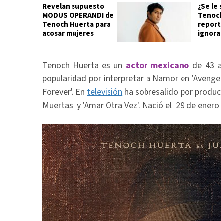
Revelan supuesto
¿Se le 
MODUS OPERANDI de
Tenoch
Tenoch Huerta para
report
acosar mujeres
ignora
Tenoch Huerta es un
actor mexicano
de 43 a
popularidad por interpretar a Namor en 'Avenge
Forever'. En
televisión
ha sobresalido por produc
Muertas' y 'Amar Otra Vez'. Nació el 29 de ener