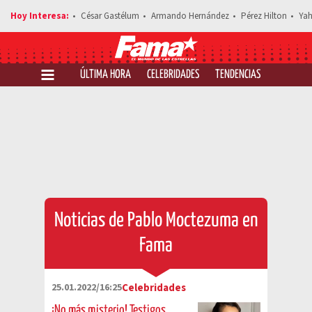
César Gastélum
Armando Hernández
Pérez Hilton
Yah
ÚLTIMA HORA
CELEBRIDADES
TENDENCIAS
SALUD Y 
Noticias de Pablo Moctezuma en
Fama
25.01.2022/16:25
Celebridades
¡No más misterio! Testigos