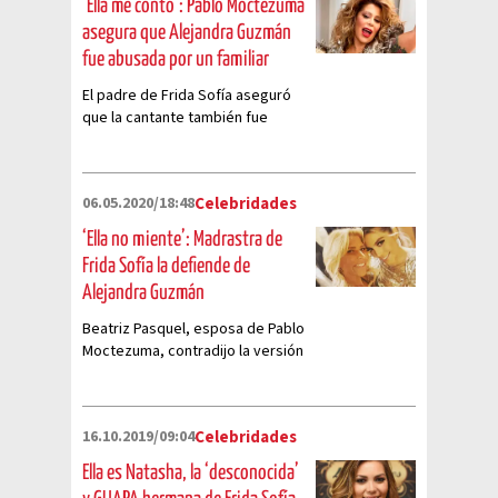
‘Ella me contó’: Pablo Moctezuma
asegura que Alejandra Guzmán
fue abusada por un familiar
El padre de Frida Sofía aseguró
que la cantante también fue
víctima de un abuso
06.05.2020/18:48
Celebridades
‘Ella no miente’: Madrastra de
Frida Sofía la defiende de
Alejandra Guzmán
Beatriz Pasquel, esposa de Pablo
Moctezuma, contradijo la versión
que Alejandra Guzmán dio
16.10.2019/09:04
Celebridades
Ella es Natasha, la ‘desconocida’