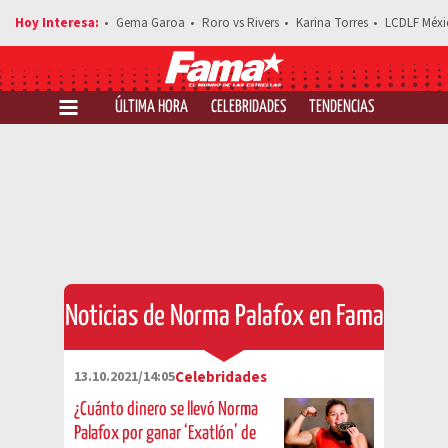
Gema Garoa
Roro vs Rivers
Karina Torres
LCDLF Méxi
ÚLTIMA HORA
CELEBRIDADES
TENDENCIAS
SALUD Y 
Noticias de Norma Palafox en Fama
13.10.2021/14:05
Celebridades
¿Cuánto dinero se llevó Norma
Palafox por ganar ‘Exatlón’ de