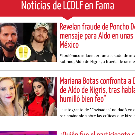
Noticias de LCDLF en Fama
Revelan fraude de Poncho De
mensaje para Aldo en unas 
México
El polémico influencer fue acusado de in
sobrino, Aldo de Nigris, a través de un me
habría mandado para Abelito.
Mariana Botas confronta a 
de Aldo de Nigris, tras habl
humilló bien feo"
La integrante de "Envinadas" no dudó en e
reclamándole sobre las críticas que hizo s