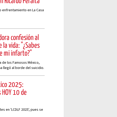
on Ricardo Peralta
o enfrentamiento en La Casa
dora confesión al
e la vida: "¿Sabes
e mi infarto?"
sa de los Famosos México,
 llegó al borde del suicidio.
xico 2025:
s HOY 10 de
es en 'LCDLF 2025', pues se