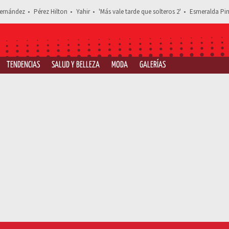
ernández
Pérez Hilton
Yahir
'Más vale tarde que solteros 2'
Esmeralda Pim
TENDENCIAS
SALUD Y BELLEZA
MODA
GALERÍAS