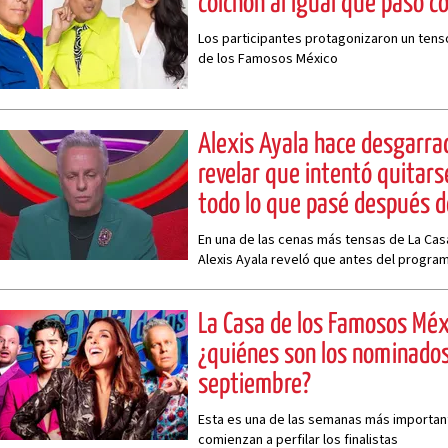
colchón al igual que pasó c
Los participantes protagonizaron un tens
de los Famosos México
Alexis Ayala hace desgarra
revelar que intentó quitars
todo lo que pasé después d
En una de las cenas más tensas de La Ca
Alexis Ayala reveló que antes del programa
La Casa de los Famosos Mé
¿quiénes son los nominado
septiembre?
Esta es una de las semanas más important
comienzan a perfilar los finalistas