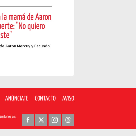
n la mamá de Aaron
erte: "No quiero
iste"
á de Aaron Mercuy y Facundo
ANÚNCIATE
CONTACTO
AVISO
Visítanos en: