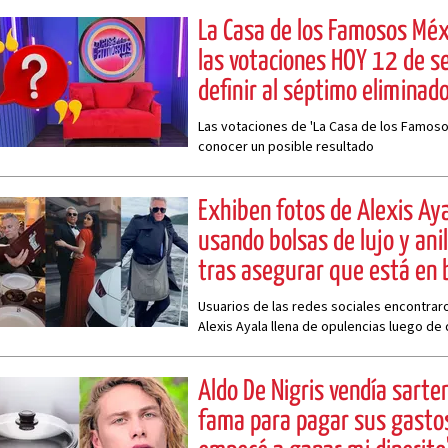
La Casa de los Famosos Méx
las votaciones HOY 12 de s
definir al séptimo eliminad
Las votaciones de 'La Casa de los Famoso
conocer un posible resultado
Exhiben fotos de Alexis Aya
usando bolsas de lujo y ani
tras asegurar que está en 
Usuarios de las redes sociales encontraro
Alexis Ayala llena de opulencias luego d
en quiebra.
Aldo De Nigris vendía sarte
fama para pagar sus gastos