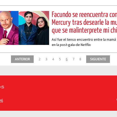
Facundo se reencuentra co
Mercury tras desearle la mu
que se malinterprete mi ch
Así fue el tenso encuentro entre la mam
en la post-gala-de Netflix
ANTERIOR
2
3
4
5
6
7
8
SIGUIENTE
26