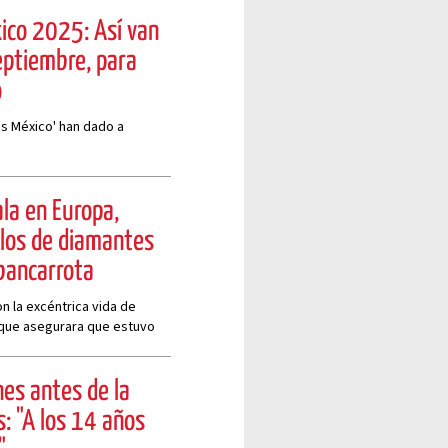
ico 2025: Así van
eptiembre, para
o
s México' han dado a
la en Europa,
llos de diamantes
bancarrota
n la excéntrica vida de
e que asegurara que estuvo
nes antes de la
: "A los 14 años