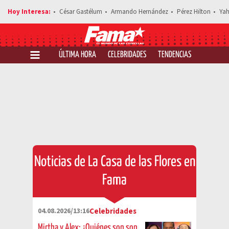
César Gastélum
Armando Hernández
Pérez Hilton
Yah
ÚLTIMA HORA
CELEBRIDADES
TENDENCIAS
SALUD Y 
Noticias de La Casa de las Flores en
Fama
04.08.2026/13:16
Celebridades
Mirtha y Alex: ¿Quiénes son son