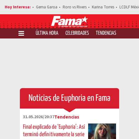
Gema Garoa
Roro vs Rivers
Karina Torres
LCDLF Méxi
ÚLTIMA HORA
CELEBRIDADES
TENDENCIAS
SALUD Y 
Noticias de Euphoria en Fama
31.05.2026/20:37
Tendencias
Final explicado de ‘Euphoria’: Así
terminó definitivamente la serie