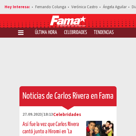
Fernando Colunga
Verónica Castro
Ángela Aguilar
Di
ÚLTIMA HORA
CELEBRIDADES
TENDENCIAS
SALUD Y 
Noticias de Carlos Rivera en Fama
27.09.2023/18:13
Celebridades
Así fue la vez que Carlos Rivera
cantó junto a Hiromi en 'La