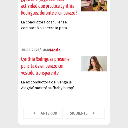
actividad que practica Cynthia
Rodríguez durante el embarazo?
La conductora coahuilense
compartió su secreto para
mantenerse saludable antes de
dar a luz
15.06.2023/14:48
Moda
Cynthia Rodríguez presume
pancita de embarazo con
vestido transparente
La ex conductora de 'Venga la
Alegría' mostró su 'baby bump'
con un elegante atuendo
plateado
ANTERIOR
SIGUIENTE