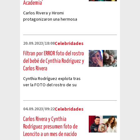
Academia'
Carlos Rivera y Hiromi
protagonizaron una hermosa
historia de amory y esta fue la
última vez que cantaron juntos
20.09.2023/18:08
Celebridades
Filtran por ERROR foto del rostro
del bebé de Cynthia Rodríguez y
Carlos Rivera
Cynthia Rodríguez explota tras
ver la FOTO del rostro de su
bebé circulando en las redes
sociales
04.09.2023/09:22
Celebridades
Carlos Rivera y Cynthia
Rodríguez presumen foto de
Leoncito a un mes de nacido