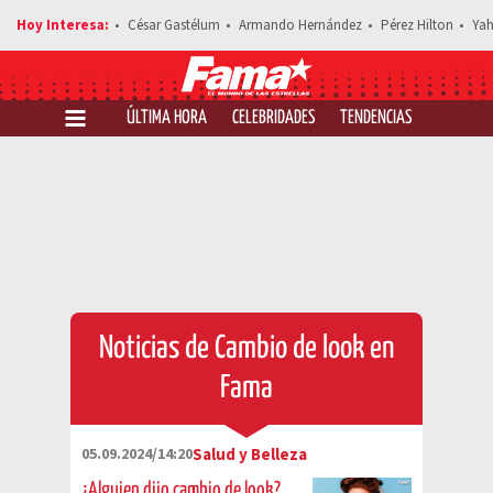
César Gastélum
Armando Hernández
Pérez Hilton
Yah
ÚLTIMA HORA
CELEBRIDADES
TENDENCIAS
SALUD Y 
Noticias de Cambio de look en
Fama
05.09.2024/14:20
Salud y Belleza
¿Alguien dijo cambio de look?