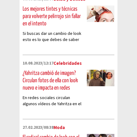
Los mejores tintes y técnicas
para volverte pelirrojo sin fallar
en el intento
Si buscas dar un cambio de look
esto es lo que debes de saber
para transformarte en pelirrojo
10.08.2023/12:17
Celebridades
¿Yahritza cambió de imagen?
Circulan fotos de ella con look
nuevo e impacta en redes
En redes sociales circulan
algunos vídeos de Yahritza en el
que se le ve con un gran cambio
de imagen y esto opinan sobre
ella
27.02.2023/08:38
Moda