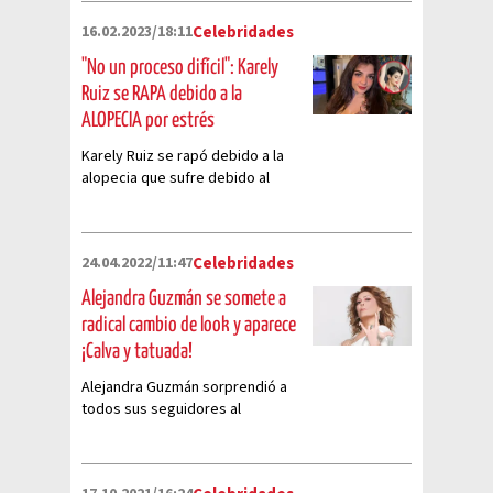
16.02.2023/18:11
Celebridades
"No un proceso difícil": Karely
Ruiz se RAPA debido a la
ALOPECIA por estrés
Karely Ruiz se rapó debido a la
alopecia que sufre debido al
estrés, en redes sociales
comunicó que está pasando por
un mal momento
24.04.2022/11:47
Celebridades
Alejandra Guzmán se somete a
radical cambio de look y aparece
¡Calva y tatuada!
Alejandra Guzmán sorprendió a
todos sus seguidores al
aparecer tatuada y calva en
redes sociales