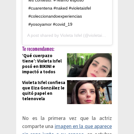
les contesto. #Teamo esposo
#cuarentena #naked #violetaisfel
#coleccionandoexperiencias
#yosoyamor #covid_19
A post shared by
Violeta Isfel
(@violetaisfel) on
Apr 28, 
Te recomendamos:
‘Qué cuerpazo
tiene’: Violeta Isfel
posó en BIKINI e
impactó a todos
Violeta Isfel confiesa
que Eiza González le
quitó papel en
telenovela
No es la primera vez que la actriz
comparte una
imagen en la que aparece