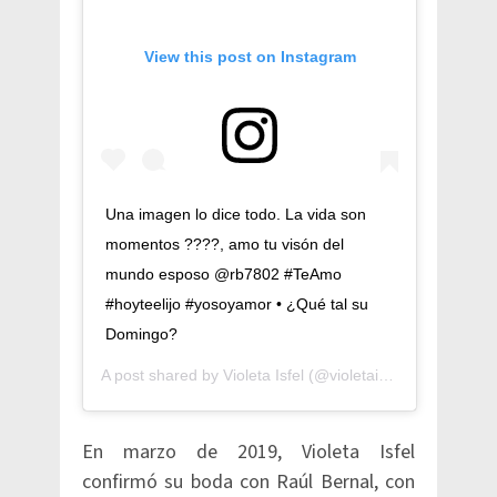
View this post on Instagram
Una imagen lo dice todo. La vida son
momentos ????, amo tu visón del
mundo esposo @rb7802 #TeAmo
#hoyteelijo #yosoyamor • ¿Qué tal su
Domingo?
A post shared by
Violeta Isfel
(@violetaisfel) on
Oct 6, 2
En marzo de 2019, Violeta Isfel
confirmó su boda con Raúl Bernal, con