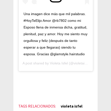
Una imagen dice más que mil palabras.
#HoyTeElijo Amor @rb7802 como mi
Esposo llena de inmensa dicha, gratitud,
plenitud, paz y amor. Hoy me siento muy
orgullosa y feliz (después de tanto
esperar a que llegaras) siendo tu
esposa. Gracias @glamstyle.hairstudio
A post shared by
Violeta Isfel
(@violetaisfel) on
Mar 24,
TAGS RELACIONADOS:
violeta isfel